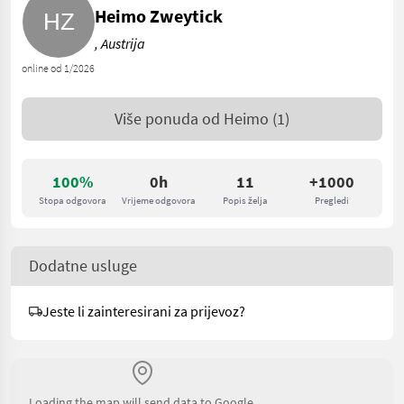
Heimo Zweytick
, Austrija
online od 1/2026
Više ponuda od
Heimo
(1)
100%
0h
11
+1000
Stopa odgovora
Vrijeme odgovora
Popis želja
Pregledi
Dodatne usluge
Jeste li zainteresirani za prijevoz?
Loading the map will send data to Google.