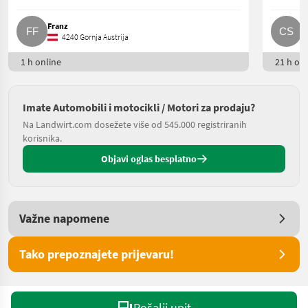
Franz
C
4240 Gornja Austrija
1 h online
21 h onl
Imate Automobili i motocikli / Motori za prodaju?
Na Landwirt.com dosežete više od 545.000 registriranih
korisnika.
Objavi oglas besplatno
Važne napomene
Tako prepoznajete prijevaru!
Pošalji upit