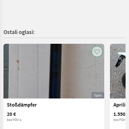
Ostali oglasi:
Oglas
Stoßdämpfer
Aprilia
20 €
1.550 €
bez PDV-a
bez PDV-a