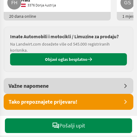
Franz
G
3376 Donja Austrija
20 dana online
1 mjesec
Imate Automobili i motocikli / Limuzine za prodaju?
Na Landwirt.com dosežete više od 545.000 registriranih
korisnika.
Objavi oglas besplatno
Važne napomene
Tako prepoznajete prijevaru!
Pošalji upit