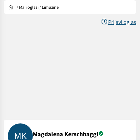
/
Mali oglasi
/
Limuzine
Prijavi oglas
Magdalena Kerschhaggl