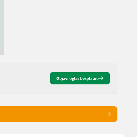
2-Achs-Tieflader Achleitner
6.700 €
bez PDV-a
Jörg
8583 Štajerska
2 dana online
Objavi oglas besplatno