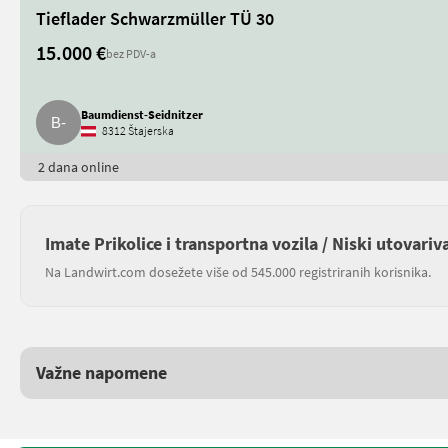
Tieflader Schwarzmüller TÜ 30
15.000 €
bez PDV-a
Baumdienst-Seidnitzer
8312 Štajerska
2 dana online
Imate Prikolice i transportna vozila / Niski utovariv
Na Landwirt.com dosežete više od 545.000 registriranih korisnika.
Važne napomene