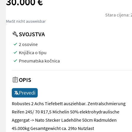
30.000 €
Stara cijena:
MwSt nicht ausweisbar
SVOJSTVA
2 osovine
Knjižica o tipu
Pneumatska kočnica
OPIS
Prevedi
Robustes 2 Achs Tiefebett ausziehbar. Zentralschmierung
Reifen 245/ 70 R17,5 Michelin 50% elektrohydraulische
Aggergat -> Nato Stecker Ladehöhe 50cm Radmulden
45.000kg Gesamtgewicht ca. 29to Nutzlast