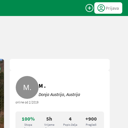
Prijava
M .
Donja Austrija, Austrija
online od 2/2019
100%
5h
4
+900
Stopa
Vrijeme
Popis želja
Pregledi