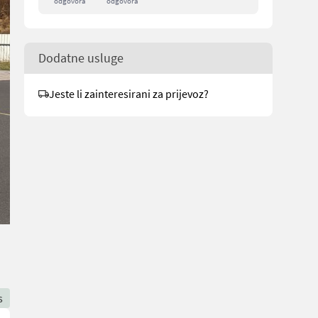
odgovora
odgovora
Dodatne usluge
Jeste li zainteresirani za prijevoz?
s