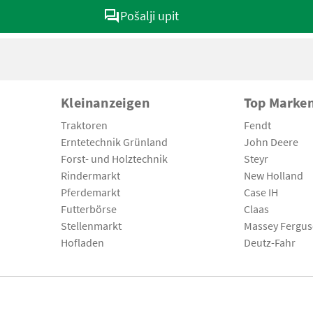
Pošalji upit
Kleinanzeigen
Top Marke
Traktoren
Fendt
Erntetechnik Grünland
John Deere
Forst- und Holztechnik
Steyr
Rindermarkt
New Holland
Pferdemarkt
Case IH
Futterbörse
Claas
Stellenmarkt
Massey Fergu
Hofladen
Deutz-Fahr