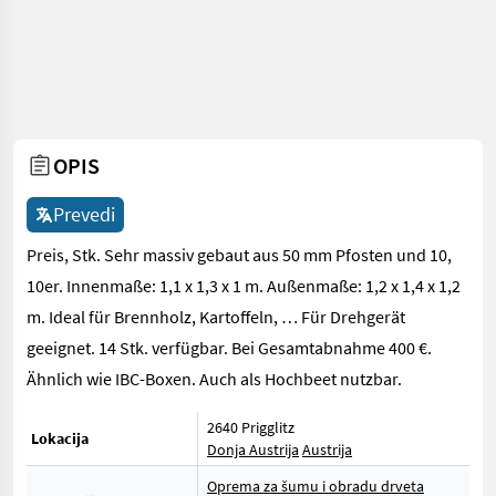
OPIS
Prevedi
Preis, Stk. Sehr massiv gebaut aus 50 mm Pfosten und 10,
10er. Innenmaße: 1,1 x 1,3 x 1 m. Außenmaße: 1,2 x 1,4 x 1,2
m. Ideal für Brennholz, Kartoffeln, … Für Drehgerät
geeignet. 14 Stk. verfügbar. Bei Gesamtabnahme 400 €.
Ähnlich wie IBC-Boxen. Auch als Hochbeet nutzbar.
2640 Prigglitz
Lokacija
Donja Austrija
Austrija
Oprema za šumu i obradu drveta