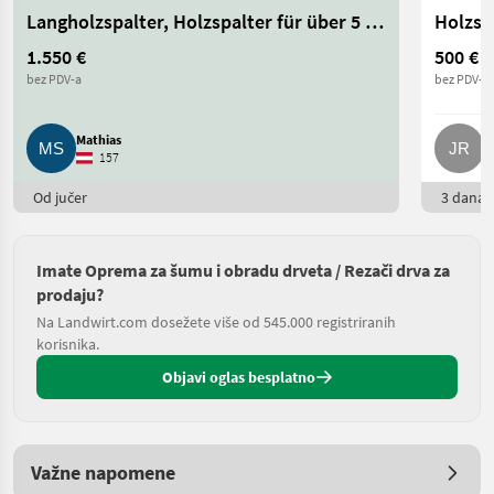
Langholzspalter, Holzspalter für über 5 m Länge
Holzsp
1.550 €
500 €
bez PDV-a
bez PDV-a
Mathias
J
157
Od jučer
3 dana o
Imate Oprema za šumu i obradu drveta / Rezači drva za
prodaju?
Na Landwirt.com dosežete više od 545.000 registriranih
korisnika.
Objavi oglas besplatno
Važne napomene