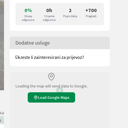
0%
0h
2
+700
Stopa
Vrijeme
Popis želja
Pregledi
odgovora
odgovora
Dodatne usluge
Jeste li zainteresirani za prijevoz?
Loading the map will send data to Google.
Load Google Maps
ka
s