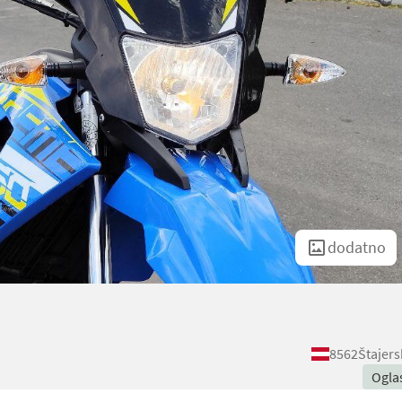
dodatno
8562
Štajers
Ogla