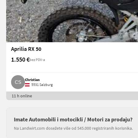
Aprilia RX 50
1.550 €
bez PDV-a
Christian
5531 Salzburg
11 h online
Imate Automobili i motocikli / Motori za prodaju?
Na Landwirt.com dosežete više od 545.000 registriranih korisnika.