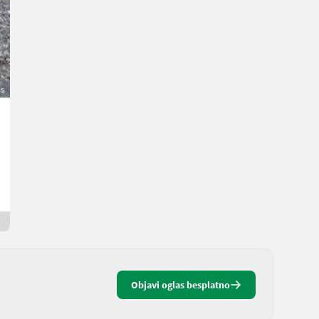
as
Suche Puch Fahrzeuge/Teile
Cijena na upit
L.
8181 Štajerska
Od jučer
Objavi oglas besplatno