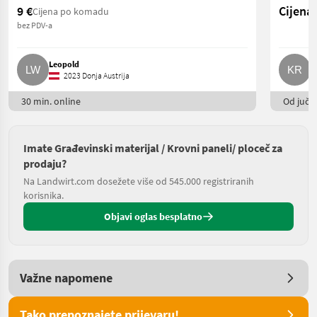
9 €
Cijena 
Cijena po komadu
bez PDV-a
Leopold
K
2023 Donja Austrija
30 min. online
Od juče
Imate Građevinski materijal / Krovni paneli/ ploceč za
prodaju?
Na Landwirt.com dosežete više od 545.000 registriranih
korisnika.
Objavi oglas besplatno
Važne napomene
Tako prepoznajete prijevaru!