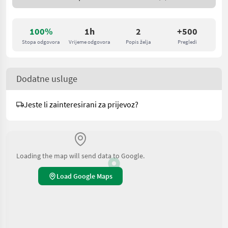
100%
1h
2
+500
Stopa odgovora
Vrijeme odgovora
Popis želja
Pregledi
Dodatne usluge
Jeste li zainteresirani za prijevoz?
Loading the map will send data to Google.
Load Google Maps