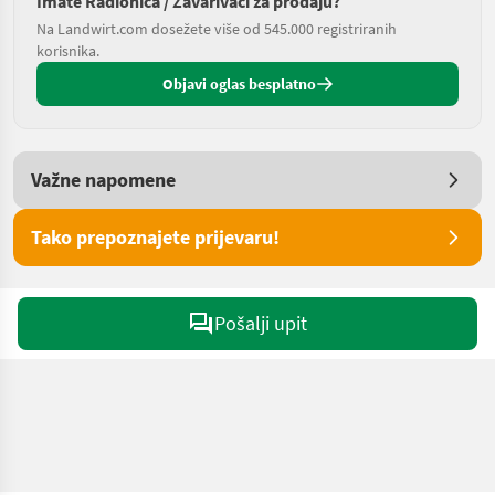
Imate Radionica / Zavarivači za prodaju?
Na Landwirt.com dosežete više od 545.000 registriranih
korisnika.
Objavi oglas besplatno
Važne napomene
Tako prepoznajete prijevaru!
Pošalji upit