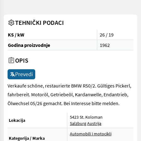
TEHNIČKI PODACI
KS / kW
26 / 19
Godina proizvodnje
1962
OPIS
Prevedi
Verkaufe schöne, restaurierte BMW R50/2. Gültiges Pickerl,
fahrbereit. Motoröl, Getriebeöl, Kardanwelle, Endantrieb,
Ölwechsel 05/26 gemacht. Bei Interesse bitte melden.
5423 St. Koloman
Lokacija
Salzburg
Austrija
Automobili i motocikli
Kategorija / Marka