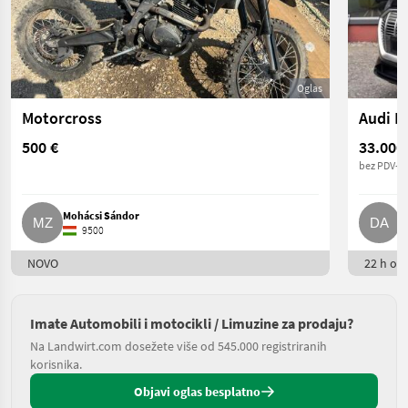
Oglas
Motorcross
Audi E
500 €
33.000
bez PDV-a
Mohácsi Sándor
D
9500
NOVO
22 h onl
Imate Automobili i motocikli / Limuzine za prodaju?
Na Landwirt.com dosežete više od 545.000 registriranih
korisnika.
Objavi oglas besplatno