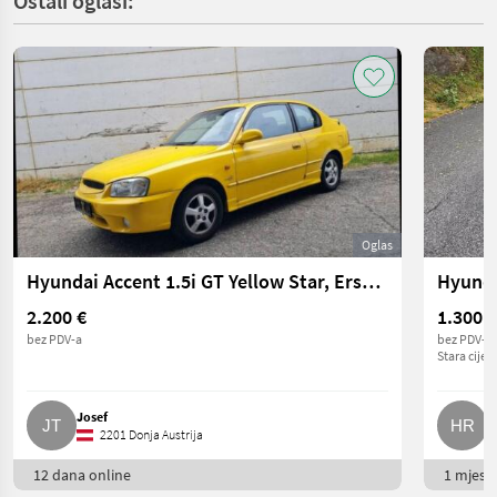
Ostali oglasi:
Oglas
Hyundai Accent 1.5i GT Yellow Star, Erstbesitz, Sportwagen
Hyunda
2.200 €
1.300 €
bez PDV-a
bez PDV-a
Stara cijen
Josef
H
2201 Donja Austrija
12 dana online
1 mjesec