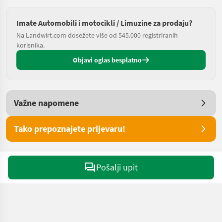
Imate Automobili i motocikli / Limuzine za prodaju?
Na Landwirt.com dosežete više od 545.000 registriranih
korisnika.
Objavi oglas besplatno
Važne napomene
Tako prepoznajete prijevaru!
Pošalji upit