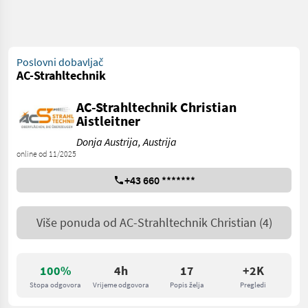
Poslovni dobavljač
AC-Strahltechnik
AC-Strahltechnik Christian
Aistleitner
Donja Austrija, Austrija
online od 11/2025
+43 660 *******
Više ponuda od
AC-Strahltechnik Christian
(4)
100%
4h
17
+2K
Stopa odgovora
Vrijeme odgovora
Popis želja
Pregledi