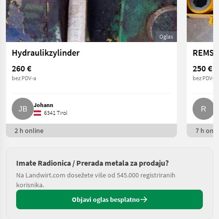
Oglas
Hydraulikzylinder
260 €
250 €
bez PDV-a
bez PDV-a
Johann
R
6341 Tirol
2 h online
7 h onli
Imate Radionica / Prerada metala za prodaju?
Na Landwirt.com dosežete više od 545.000 registriranih
korisnika.
Objavi oglas besplatno