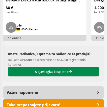
30 €
1.200 €
bez PDV-a
bez PDV-a
Udo
P
63654 Hessen
7 h online
11 h onl
Imate Radionica / Oprema za radionice za prodaju?
Na Landwirt.com dosežete više od 545.000 registriranih
korisnika.
Objavi oglas besplatno
Važne napomene
Tako prepoznajete prijevaru!