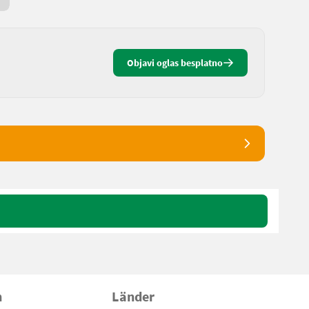
14 h online
Objavi oglas besplatno
n
Länder