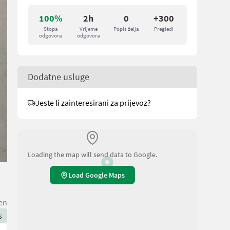
100%
2h
0
+300
Stopa
Vrijeme
Popis želja
Pregledi
odgovora
odgovora
Dodatne usluge
Jeste li zainteresirani za prijevoz?
Loading the map will send data to Google.
Load Google Maps
en
s