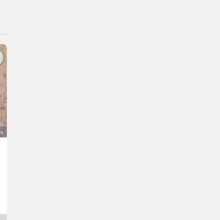
as
Bergegerät TOP Ausrichtwerkzeug
1.200 €
bez PDV-a
Petra
4170 Gornja Austrija