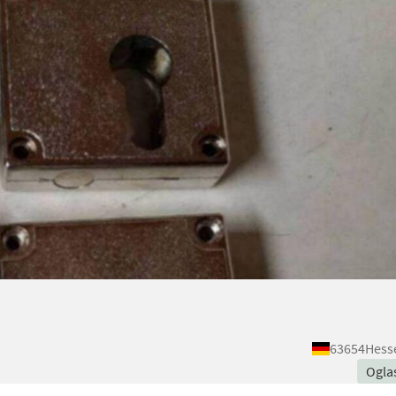
63654
Hess
Ogla