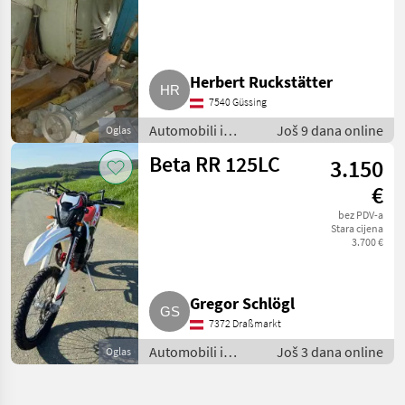
Herbert Ruckstätter
7540 Güssing
Automobili i
Još 9 dana online
Oglas
motocikli / Motori
Beta RR 125LC
3.150
€
bez PDV-a
Stara cijena
3.700 €
Gregor Schlögl
7372 Draßmarkt
Automobili i
Još 3 dana online
Oglas
motocikli / Motori