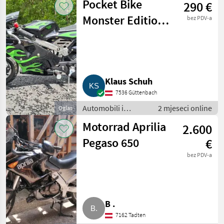
Pocket Bike
290 €
Monster Edition
bez PDV-a
Doppelauspuffanlage
Klaus Schuh
7536 Güttenbach
Automobili i
2 mjeseci online
Oglas
motocikli / Motori
Motorrad Aprilia
2.600
Pegaso 650
€
bez PDV-a
B .
7162 Tadten