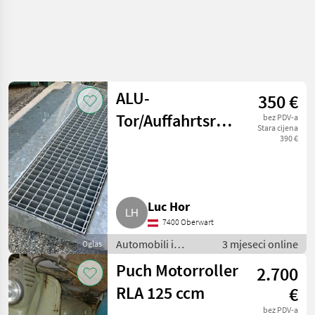
ALU-
350 €
Tor/Auffahrtsrampe,
bez PDV-a
Stara cijena
neuwertig
390 €
Luc Hor
7400 Oberwart
Automobili i
3 mjeseci online
Oglas
motocikli / Motori
Puch Motorroller
2.700
RLA 125 ccm
€
bez PDV-a