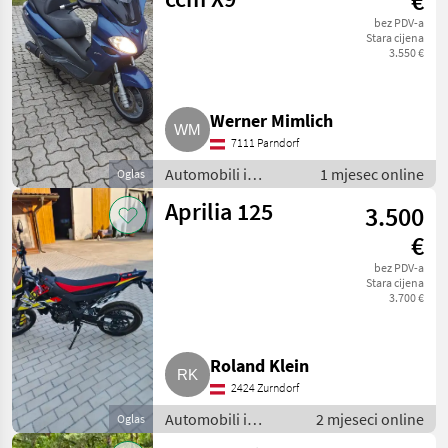
€
bez PDV-a
Stara cijena
3.550 €
Werner Mimlich
7111 Parndorf
Automobili i
1 mjesec online
Oglas
motocikli / Motori
Aprilia 125
3.500
€
bez PDV-a
Stara cijena
3.700 €
Roland Klein
2424 Zurndorf
Automobili i
2 mjeseci online
Oglas
motocikli / Motori