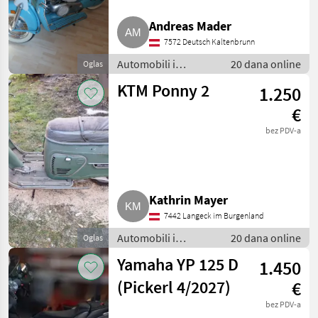
Andreas Mader
Puch
2
7572 Deutsch Kaltenbrunn
KTM / Husaberg
1
Automobili i
20 dana online
Oglas
motocikli / Motori
KTM Ponny 2
1.250
Yamaha
1
€
MARKETPLACE
bez PDV-a
Ponude
Mali
Marketplace
trgovaca
oglasi
Kathrin Mayer
7442 Langeck im Burgenland
Automobili i
20 dana online
Oglas
motocikli / Motori
Yamaha YP 125 D
1.450
(Pickerl 4/2027)
€
bez PDV-a