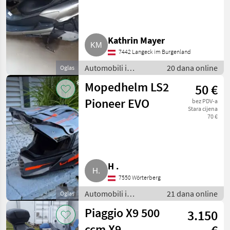
Kathrin Mayer
7442 Langeck im Burgenland
Automobili i
20 dana online
Oglas
motocikli / Motori
Mopedhelm LS2
50 €
Pioneer EVO
bez PDV-a
Stara cijena
70 €
H .
7550 Wörterberg
Automobili i
21 dana online
Oglas
motocikli / Motori
Piaggio X9 500
3.150
ccm X9