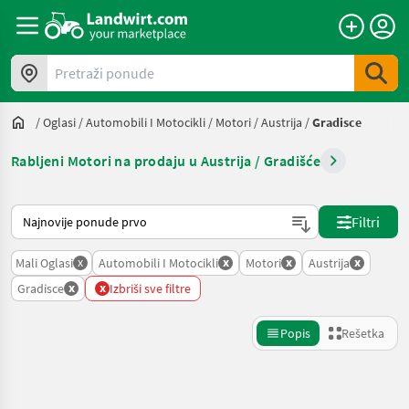
Pretraži ponude
/
Oglasi
/
Automobili I Motocikli
/
Motori
/
Austrija
/
Gradisce
Rabljeni Motori na prodaju u Austrija / Gradišće
Tako se sortira na Landwirt.com
Filtri
x
x
x
x
Mali Oglasi
Automobili I Motocikli
Motori
Austrija
x
x
Gradisce
Izbriši sve filtre
Popis
Rešetka