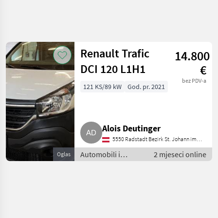
Precizirajte
pretragu
Renault Trafic
14.800
Kategorija
Država
Filtri
5
2
DCI 120 L1H1
€
bez PDV-a
Prikaži 1
121 KS/89 kW
God. pr. 2021
TRENUTNA
Poništi
STAZA
rezultata
Auto,
kamion,
moped
Alois Deutinger
Automobili I
5550 Radstadt Bezirk St. Johann im
Motocikli
Pongau
Automobili i
2 mjeseci online
Oglas
Limuzine
motocikli /
Renault
Limuzine
ODABERITE
KATEGORIJU