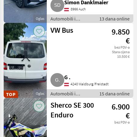
Simon Danklmaier
8966 Auch
Automobili i
13 dana online
Oglas
motocikli / Terenci-
VW Bus
9.850
Offroaderi
€
bez PDV-a
Stara cijena
10.500 €
G .
4240 Waldburg/Freistadt
Automobili i
15 dana online
TOP
Oglas
motocikli / Ostali
Sherco SE 300
6.900
automobili/ motori
Enduro
€
bez PDV-a