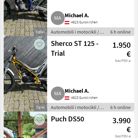
Michael A.
4623 Gunskirchen
Automobili i motocikli /
6 h online
Oglas
Motori
Sherco ST 125 -
1.950
Trial
€
bez PDV-a
Michael A.
4623 Gunskirchen
Automobili i motocikli /
6 h online
Oglas
Motori
Puch DS50
3.990
€
bez PDV-a