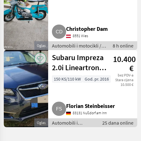
Christopher Dam
8551 Wies
Automobili i motocikli /
8 h online
Oglas
Motori
Subaru Impreza
10.400
2.0i Lineartronic
€
Comfort mit
bez PDV-a
150 KS/110 kW
God. pr. 2016
Stara cijena
10.500 €
Standheizung
Florian Steinbeisser
83131 Nußdorf am Inn
Automobili i
25 dana online
Oglas
motocikli / Limuzine