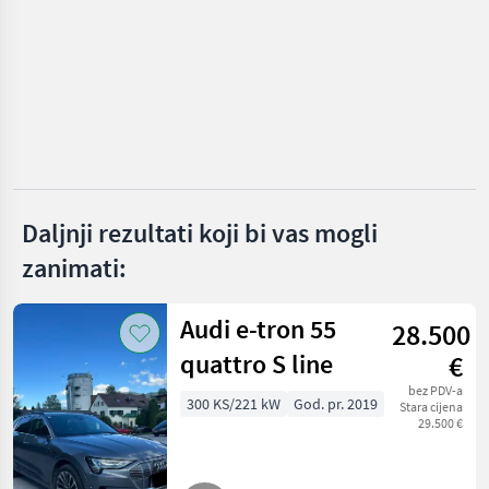
Renault
Skoda
Mercedes
Ford
Fiat
Daljnji rezultati koji bi vas mogli
Nissan
zanimati:
Prikaži
sve
Audi e-tron 55
28.500
(19)
quattro S line
€
MARKETPLACE
bez PDV-a
300 KS/221 kW
God. pr. 2019
Stara cijena
Ponude
Mali
Marketplace
29.500 €
trgovaca
oglasi