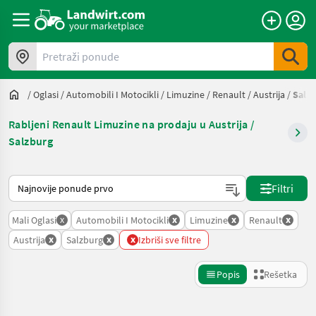
Pretraži ponude
/
Oglasi
/
Automobili I Motocikli
/
Limuzine
/
Renault
/
Austrija
/
Salz
Rabljeni Renault Limuzine na prodaju u Austrija /
Salzburg
Tako se sortira na Landwirt.com
Filtri
x
x
x
x
Mali Oglasi
Automobili I Motocikli
Limuzine
Renault
x
x
x
Austrija
Salzburg
Izbriši sve filtre
Popis
Rešetka