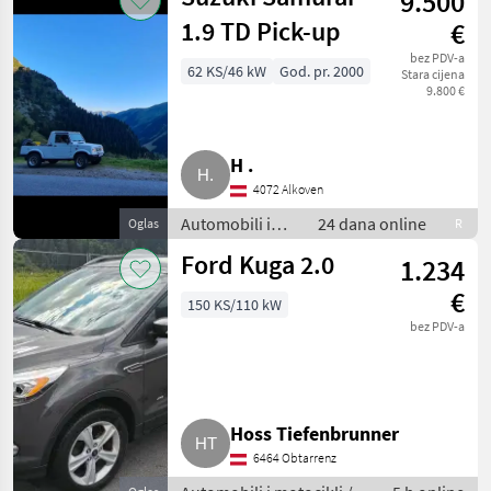
9.500
1.9 TD Pick-up
€
bez PDV-a
62 KS/46 kW
God. pr. 2000
Stara cijena
9.800 €
H .
4072 Alkoven
Automobili i
24 dana online
Oglas
R
motocikli /
Ford Kuga 2.0
1.234
Limuzine
€
150 KS/110 kW
bez PDV-a
Hoss Tiefenbrunner
6464 Obtarrenz