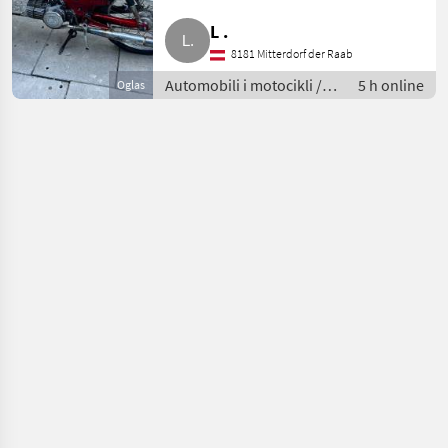
L .
8181 Mitterdorf der Raab
Automobili i motocikli /
5 h online
Oglas
Motori