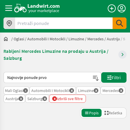
Pretraži ponude
/
Oglasi
/
Automobili I Motocikli
/
Limuzine
/
Mercedes
/
Austrija
/
Sal
Rabljeni Mercedes Limuzine na prodaju u Austrija /
Salzburg
Tako se sortira na Landwirt.com
Filtri
x
x
x
x
Mali Oglasi
Automobili I Motocikli
Limuzine
Mercedes
x
x
x
Austrija
Salzburg
Izbriši sve filtre
Popis
Rešetka