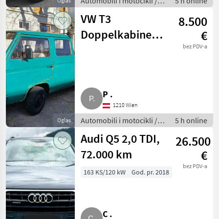
Automobili i motocikli /
5 h online
Oglas
Terenci-Offroaderi
VW T3
8.500
Doppelkabine
€
DOKA Pritsche
bez PDV-a
PKW
P .
1210 Wien
Automobili i motocikli /
5 h online
Oglas
Ostali automobili/ motori
Audi Q5 2,0 TDI,
26.500
72.000 km
€
bez PDV-a
163 KS/120 kW
God. pr. 2018
C .