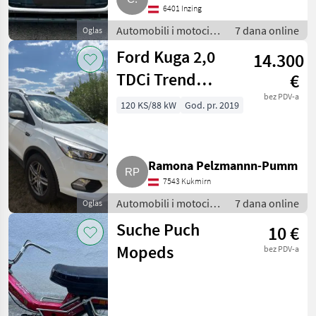
6401 Inzing
Automobili i motocikli
7 dana online
Oglas
/ Terenci-Offroaderi
Ford Kuga 2,0
14.300
TDCi Trend
€
SUV/Geländewagen
bez PDV-a
120 KS/88 kW
God. pr. 2019
Ramona Pelzmannn-Pumm
7543 Kukmirn
Automobili i motocikli
7 dana online
Oglas
/ Terenci-Offroaderi
Suche Puch
10 €
Mopeds
bez PDV-a