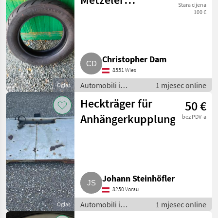
Stara cijena
Cruisetec
100 €
Motorradreifen
Christopher Dam
8551 Wies
Automobili i
1 mjesec online
Oglas
motocikli / Dijelovi
Heckträger für
50 €
za automobile
Anhängerkupplung
bez PDV-a
Johann Steinhöfler
8250 Vorau
Automobili i
1 mjesec online
Oglas
motocikli / Dijelovi