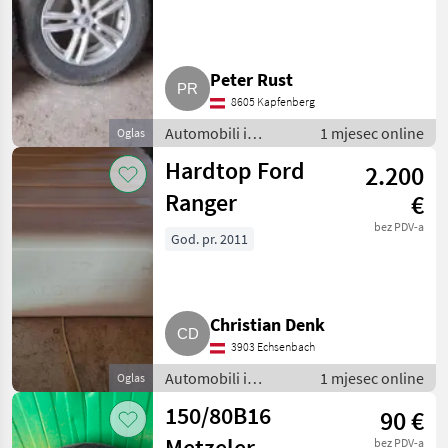
Cooper
Discoverer
Peter Rust
Winter
8605 Kapfenberg
Automobili i
1 mjesec online
Oglas
motocikli / Dijelovi
Hardtop Ford
2.200
za automobile
Ranger
€
bez PDV-a
God. pr. 2011
Christian Denk
3903 Echsenbach
Automobili i
1 mjesec online
Oglas
motocikli / Dijelovi
150/80B16
90 €
za automobile
Metzeler
bez PDV-a