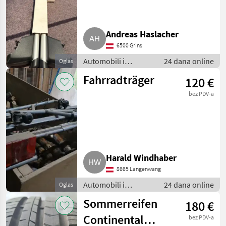
Andreas Haslacher
6500 Grins
Automobili i
24 dana online
Oglas
motocikli / Dijelovi
Fahrradträger
120 €
za automobile
bez PDV-a
Harald Windhaber
8665 Langenwang
Automobili i
24 dana online
Oglas
motocikli / Dijelovi
Sommerreifen
180 €
za automobile
Continental
bez PDV-a