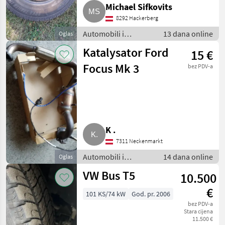
Michael Sifkovits
8292 Hackerberg
Automobili i
13 dana online
Oglas
motocikli / Dijelovi
Katalysator Ford
15 €
za automobile
Focus Mk 3
bez PDV-a
K .
7311 Neckenmarkt
Automobili i
14 dana online
Oglas
motocikli / Dijelovi
VW Bus T5
10.500
za automobile
€
101 KS/74 kW
God. pr. 2006
bez PDV-a
Stara cijena
11.500 €