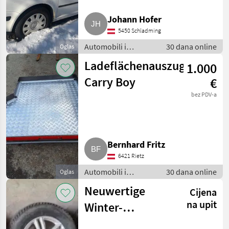
Johann Hofer
5450 Schladming
Automobili i
30 dana online
Oglas
motocikli / Dijelovi
Ladeflächenauszug
1.000
za automobile
Carry Boy
€
bez PDV-a
Bernhard Fritz
6421 Rietz
Automobili i
30 dana online
Oglas
motocikli / Dijelovi
Neuwertige
Cijena
za automobile
na upit
Winter-
Kompletträder