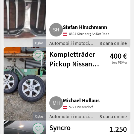
F40
Stefan Hirschmann
8324 Kirchberg An Der Raab
Automobili i motocikli
8 dana online
Oglas
/ Dijelovi za
Kompletträder
400 €
automobile
Pickup Nissan
bez PDV-a
Navara
Michael Hollaus
5721 Piesendorf
Automobili i motocikli
8 dana online
Oglas
/ Dijelovi za
Syncro
1.250
automobile