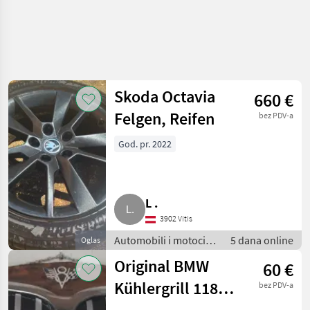
Skoda Octavia
660 €
Felgen, Reifen
bez PDV-a
God. pr. 2022
L .
3902 Vitis
Automobili i motocikli
5 dana online
Oglas
/ Dijelovi za
Original BMW
60 €
automobile
Kühlergrill 118d
bez PDV-a