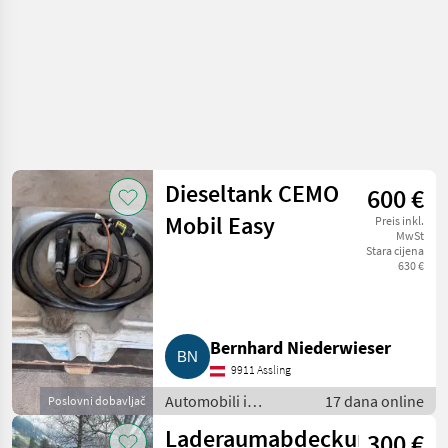
Dieseltank CEMO
600 €
Mobil Easy
Preis inkl.
MwSt
Stara cijena
630 €
Bernhard Niederwieser
9911 Assling
Automobili i
17 dana online
Poslovni dobavljač
motocikli / Dijelovi
Laderaumabdeckung
300 €
za automobile