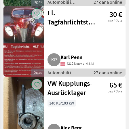
Automobili i
27 dana online
Oglas
motocikli / Dijelovi
El.
30 €
za automobile
Tagfahrlichtsteuermodul
bez PDV-a
HLT 1:54
Karl Penn
4212 Neumarkt I. M.
Automobili i
27 dana online
Oglas
motocikli / Dijelovi
VW Kupplungs-
65 €
za automobile
Ausrücklager
bez PDV-a
140 KS/103 kW
Alex Berg