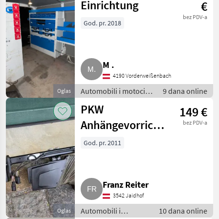
Einrichtung
€
bez PDV-a
God. pr. 2018
M .
4190 Vorderweißenbach
Automobili i motocikli
9 dana online
Oglas
/ Dijelovi za
PKW
149 €
automobile
Anhängevorrichtung
bez PDV-a
BMW X3
God. pr. 2011
Franz Reiter
3542 Jaidhof
Automobili i
10 dana online
Oglas