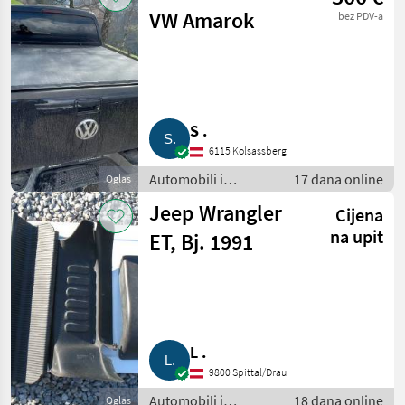
VW Amarok
bez PDV-a
S .
6115 Kolsassberg
Automobili i
17 dana online
Oglas
motocikli / Dijelovi
Jeep Wrangler
Cijena
za automobile
na upit
ET, Bj. 1991
L .
9800 Spittal/Drau
Automobili i
18 dana online
Oglas