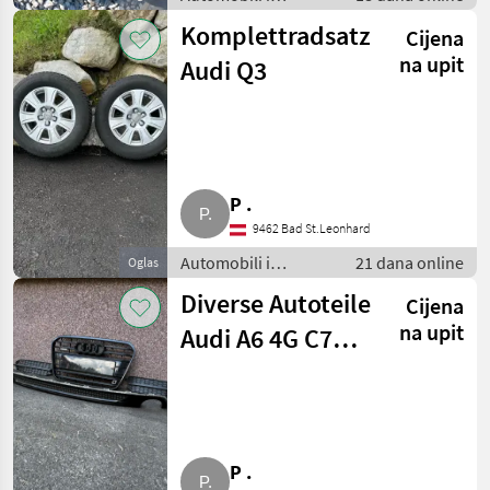
motocikli / Dijelovi
Komplettradsatz
Cijena
za automobile
na upit
Audi Q3
P .
9462 Bad St.Leonhard
Automobili i
21 dana online
Oglas
motocikli / Dijelovi
Diverse Autoteile
Cijena
za automobile
na upit
Audi A6 4G C7
3,0 l
P .