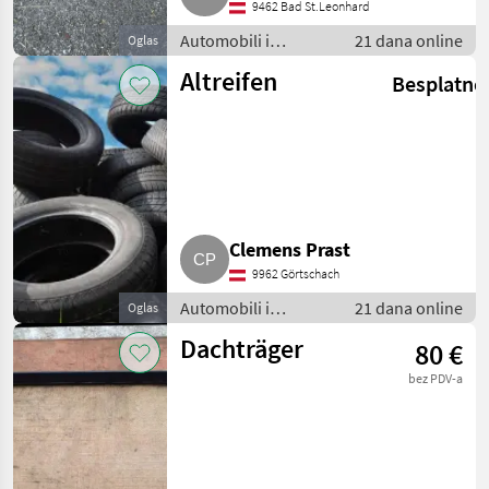
9462 Bad St.Leonhard
Automobili i
21 dana online
Oglas
motocikli / Dijelovi
Altreifen
Besplatno
za automobile
Clemens Prast
9962 Görtschach
Automobili i
21 dana online
Oglas
motocikli / Dijelovi
Dachträger
80 €
za automobile
bez PDV-a