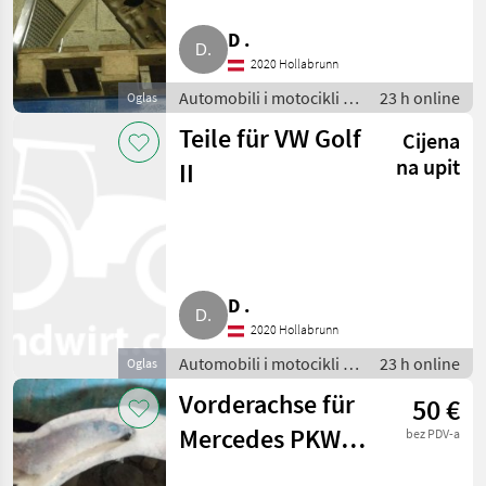
MARKETPLACE
D .
Ponude
Mali
Marketplace
2020 Hollabrunn
trgovaca
oglasi
Automobili i motocikli /
23 h online
Oglas
Dijelovi za automobile
Teile für VW Golf
Cijena
na upit
II
D .
2020 Hollabrunn
Automobili i motocikli /
23 h online
Oglas
Dijelovi za automobile
Vorderachse für
50 €
Mercedes PKW
bez PDV-a
220/8