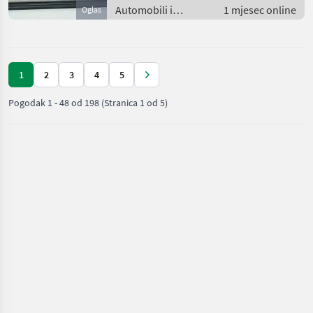
Automobili i
1 mjesec online
Oglas
motocikli / Dijelovi
za automobile
1
2
3
4
5
Pogodak
1
-
48
od
198
(Stranica 1 od 5)