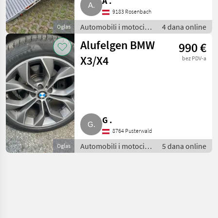
A .
9183 Rosenbach
Automobili i motocikli
4 dana online
Oglas
/ Dijelovi za
Alufelgen BMW
990 €
automobile
X3/X4
bez PDV-a
G .
8764 Pusterwald
Automobili i motocikli
5 dana online
Oglas
/ Dijelovi za
automobile