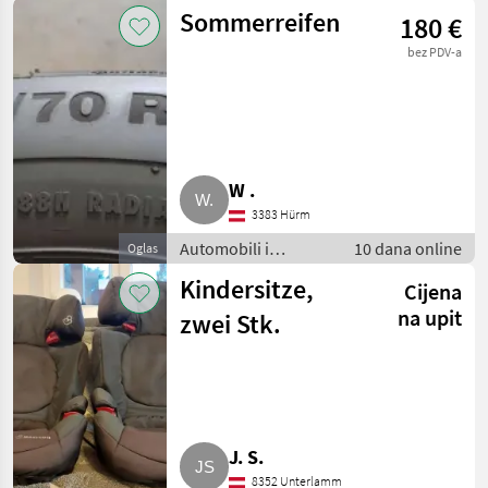
motocikli / Dijelovi
Sommerreifen
180 €
za automobile
bez PDV-a
W .
3383 Hürm
Automobili i
10 dana online
Oglas
motocikli / Dijelovi
Kindersitze,
Cijena
za automobile
na upit
zwei Stk.
J. S.
8352 Unterlamm