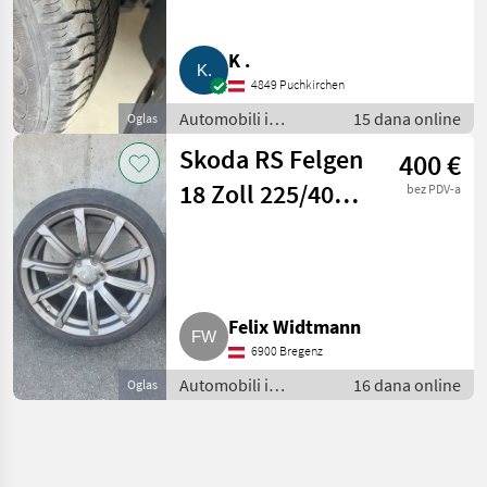
K .
4849 Puchkirchen
Automobili i
15 dana online
Oglas
motocikli / Dijelovi
Skoda RS Felgen
400 €
za automobile
18 Zoll 225/40
bez PDV-a
R18
Felix Widtmann
6900 Bregenz
Automobili i
16 dana online
Oglas
motocikli / Dijelovi
za automobile