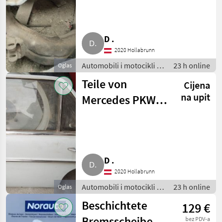
D .
2020 Hollabrunn
Automobili i motocikli /
23 h online
Oglas
Dijelovi za automobile
Teile von
Cijena
na upit
Mercedes PKW
220/8
D .
2020 Hollabrunn
Automobili i motocikli /
23 h online
Oglas
Dijelovi za automobile
Beschichtete
129 €
Bremsscheiben
bez PDV-a