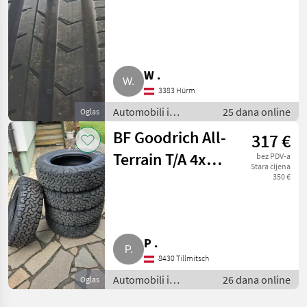
PremiumContact
5
W .
3383 Hürm
Automobili i
25 dana online
Oglas
motocikli / Dijelovi
BF Goodrich All-
317 €
za automobile
Terrain T/A 4x
bez PDV-a
Stara cijena
215/70 R16 und
350 €
1x 235/70 R16
P .
8430 Tillmitsch
Automobili i
26 dana online
Oglas
motocikli / Dijelovi