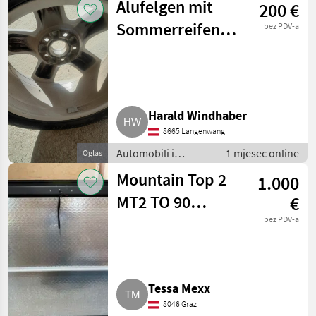
Alufelgen mit
200 €
za automobile
Sommerreifen
bez PDV-a
Hankook
225/50R17 94W
Harald Windhaber
8665 Langenwang
Automobili i
1 mjesec online
Oglas
motocikli / Dijelovi
Mountain Top 2
1.000
za automobile
MT2 TO 90
€
Laderaumabdeckung
bez PDV-a
für Toyota Hilux
Double Cab MT2
Tessa Mexx
TO 90
8046 Graz