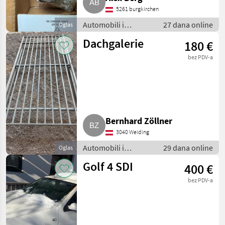
5261 burgkirchen
Automobili i
27 dana online
Oglas
motocikli / Dijelovi
Dachgalerie
180 €
za automobile
bez PDV-a
Bernhard Zöllner
3040 Weiding
Automobili i
29 dana online
Oglas
motocikli / Dijelovi
Golf 4 SDI
400 €
za automobile
bez PDV-a