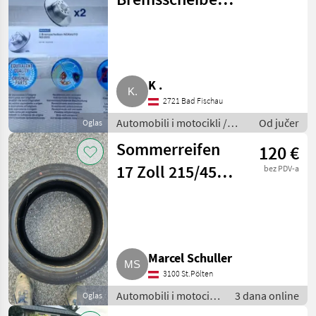
für BMW 5er F10,
F11, F18 330 mm
ND2555
K .
2721 Bad Fischau
Automobili i motocikli /
Od jučer
Oglas
Dijelovi za automobile
Sommerreifen
120 €
17 Zoll 215/45
bez PDV-a
R17 91W
Marcel Schuller
3100 St.Pölten
Automobili i motocikli
3 dana online
Oglas
/ Dijelovi za