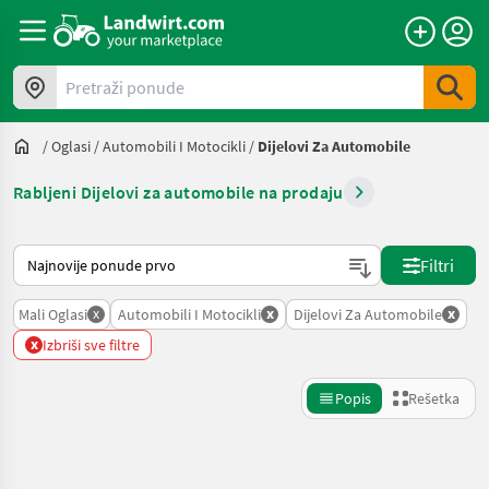
Pretraži ponude
/
Oglasi
/
Automobili I Motocikli
/
Dijelovi Za Automobile
Rabljeni Dijelovi za automobile na prodaju
Tako se sortira na Landwirt.com
Filtri
x
x
x
Mali Oglasi
Automobili I Motocikli
Dijelovi Za Automobile
x
Izbriši sve filtre
Popis
Rešetka