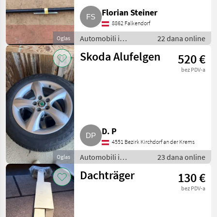
Florian Steiner
8862 Falkendorf
Automobili i
22 dana online
Oglas
motocikli / Dijelovi
Skoda Alufelgen
520 €
za automobile
bez PDV-a
D. P
4551 Bezirk Kirchdorf an der Krems
Automobili i
23 dana online
Oglas
motocikli / Dijelovi
Dachträger
130 €
za automobile
bez PDV-a