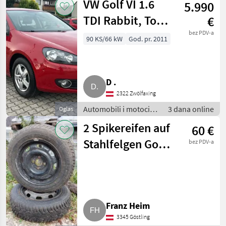
VW Golf VI 1.6
5.990
automobile
TDI Rabbit, Top
€
Zustand, 138.000
bez PDV-a
90 KS/66 kW
God. pr. 2011
km
D .
2322 Zwölfaxing
Automobili i motocikli
3 dana online
Oglas
/ Dijelovi za
2 Spikereifen auf
60 €
automobile
Stahlfelgen Golf
bez PDV-a
GTI
Franz Heim
3345 Göstling