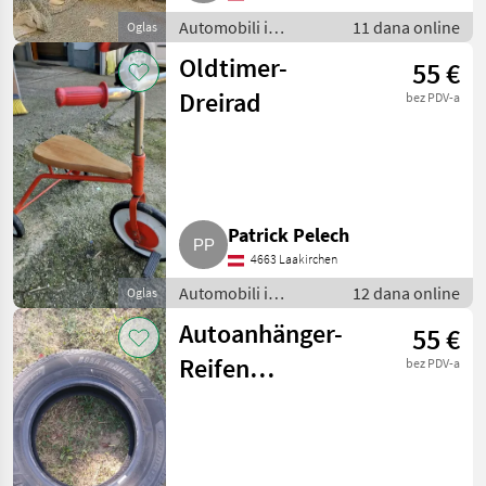
Automobili i
11 dana online
Oglas
motocikli / Dijelovi
Oldtimer-
55 €
za automobile
Dreirad
bez PDV-a
Patrick Pelech
4663 Laakirchen
Automobili i
12 dana online
Oglas
motocikli / Dijelovi
Autoanhänger-
55 €
za automobile
Reifen
bez PDV-a
155/80R13