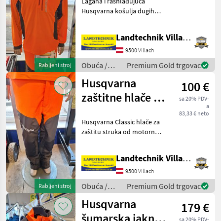
Lagana i rashlađujuća
tehnička
Husqvarna košulja dugih
rukava, brzosušeća, s
prednjim patentnim
Landtechnik Villach GmbH
zatvaračem, produženim
stražnjim rubom, lako
9500 Villach
dostupnim džepom na
Obuća /
Premium Gold trgovac
Rabljeni stroj
prsima s pate
Husqvarna
Husqvarna
100 €
zaštitne hlače za
sa 20% PDV-
a
struk Classic
83,33 € neto
Husqvarna Classic hlače za
zaštitu struka od motorne
pile s ojačanim zaštitnim
materijalom, džepom za
Landtechnik Villach GmbH
ravnalo, prednjim
džepovima s patentnim
9500 Villach
zatvaračem, zaštita kla
Obuća /
Premium Gold trgovac
Rabljeni stroj
Husqvarna
Husqvarna
179 €
šumarska jakna
sa 20% PDV-