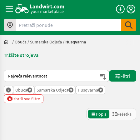
Pretraži ponude
/
Obuća
/
Šumarska Odjeća
/
Husqvarna
Tržište strojeva
Tako se sortira na Landwirt.com
Filtri
x
x
x
x
Obuca
Sumarska Odjeca
Husqvarna
x
Izbriši sve filtre
Popis
Rešetka