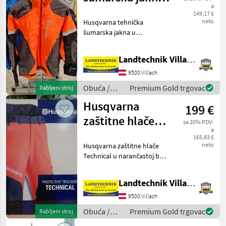
a
tehničke prirode
149,17 €
neto
Husqvarna tehnička
šumarska jakna u
narančastoj boji visoke
vidljivosti za poboljšanu
Landtechnik Villach GmbH
vidljivost, vodootporna,
rastezljiva tkanina za veću
9500 Villach
slobodu kretanja, Cordura®
Obuća /
Premium Gold trgovac
Rabljeni stroj
Husqvarna
Husqvarna
199 €
zaštitne hlače
sa 20% PDV-
a
tehničke
165,83 €
neto
Husqvarna zaštitne hlače
kvalitete
Technical u narančastoj boji
visoke vidljivosti za
poboljšanu vidljivost,
Landtechnik Villach GmbH
rastezljiva tkanina za veću
slobodu kretanja, 5
9500 Villach
džepova s patentni
Obuća /
Premium Gold trgovac
Rabljeni stroj
Husqvarna