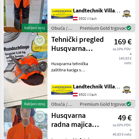
mjeri, dobro prozračene,
Landtechnik Villach GmbH
tkanina rastezljiva u 4
MODEL
smjera, ojačana Cordurom®
9500 Villach
i Dyneemom®, savršeno
Obuća /
Premium Gold trgovac
Rabljeni stroj
Husqvarna
Tehnički pregled
169 €
Forstjacke
Technical
Husqvarna
sa 20% PDV-
a
Schutzhelm
MARKETPLACE
140,83 €
neto
Husqvarna tehnička
Ponude
Mali
zaštitna kaciga s
Marketplace
trgovaca
oglasi
podešavanjem jednom
rukom, mrežastim
Landtechnik Villach GmbH
ventilacijskim sustavom, UV
indikatorom, reflektirajućim
9500 Villach
elementima, udobnim 6-
Obuća /
Premium Gold trgovac
Rabljeni stroj
točkovnim po
Husqvarna
Husqvarna
49 €
radna majica
sa 20% PDV-
a
dugih rukava,
40,83 € neto