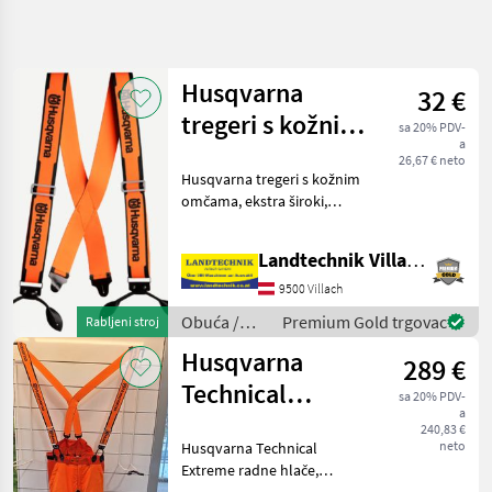
Precizirajte
pretragu
Husqvarna
32 €
Kategorija
Država
Filtri
4
tregeri s kožnim
sa 20% PDV-
a
omčama
26,67 € neto
Prikaži 8
TRENUTNA
Husqvarna tregeri s kožnim
Poništi
STAZA
rezultata
omčama, ekstra široki,
Ostalo
podesiva duljina,
kompatibilni s: radnim
Obuca
Landtechnik Villach GmbH
hlačama Technical Extreme,
Sumarska
tehničkim hlačama za
9500 Villach
Odjeca
motornu pilu, tehničkim že
Obuća /
Premium Gold trgovac
Rabljeni stroj
Husqvarna
Husqvarna
Husqvarna
289 €
ODABERITE
Technical
KATEGORIJU
sa 20% PDV-
a
Extreme hlače
240,83 €
Husqvarna
neto
Husqvarna Technical
Extreme radne hlače,
Meindl
zaštita od posjekotina po