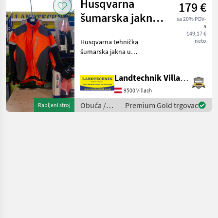
Husqvarna
179 €
šumarska jakna
sa 20% PDV-
a
tehničke prirode
149,17 €
neto
Husqvarna tehnička
šumarska jakna u
narančastoj boji visoke
vidljivosti za poboljšanu
Landtechnik Villach GmbH
vidljivost, vodootporna,
rastezljiva tkanina za veću
9500 Villach
slobodu kretanja, Cordura®
Obuća /
Premium Gold trgovac
Rabljeni stroj
Husqvarna