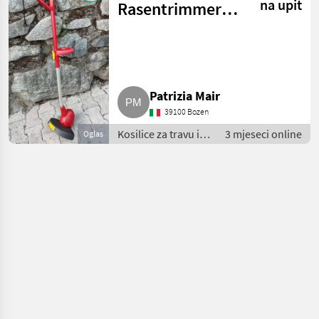
na upit
Rasentrimmer
GT830
Patrizia Mair
39100 Bozen
Kosilice za travu i
3 mjeseci online
Oglas
strojevi za vrt /
Motorne kosilice za
travu