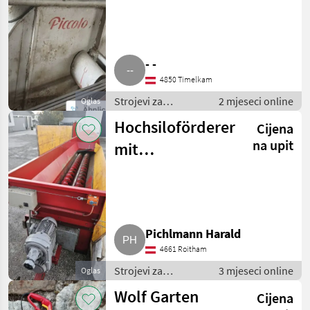
- -
4850 Timelkam
Strojevi za
2 mjeseci online
Oglas
transport /
Hochsiloförderer
Cijena
Puhalice
na upit
mit
Variatorgetriebe
Pichlmann Harald
4661 Roitham
Strojevi za
3 mjeseci online
Oglas
transport /
Wolf Garten
Cijena
Puhalice