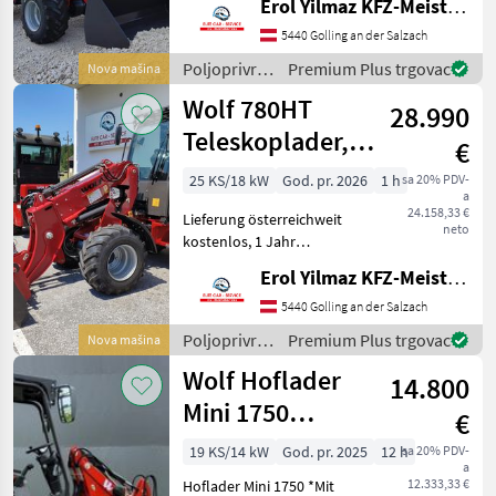
Erol Yilmaz KFZ-Meisterbetrieb
Zusatzgarantie bis zu 4j.
möglich. Gerät ist sofort
5440 Golling an der Salzach
verfügbar. Wir verkaufen
Poljoprivredni
Premium Plus trgovac
Nova mašina
einen neuen, top
motorni
Wolf 780HT
ausgestatte
28.990
strojevi /
Wolf
Teleskoplader,
€
Kubota,
25 KS/18 kW
God. pr. 2026
1 h
sa 20% PDV-
a
Radlader,
24.158,33 €
Lieferung österreichweit
Hoflader
neto
kostenlos, 1 Jahr
Vollgarantie!
Erol Yilmaz KFZ-Meisterbetrieb
Zusatzgarantie bis zu 4j.
möglich. ACHTUNG! Gerät
5440 Golling an der Salzach
momentan ausverkauft, die
Poljoprivredni
Premium Plus trgovac
Nova mašina
nächste Bestellung kommt
motorni
Wolf Hoflader
voraus
14.800
strojevi /
Wolf
Mini 1750
€
Elektrik
19 KS/14 kW
God. pr. 2025
12 h
sa 20% PDV-
a
12.333,33 €
Hoflader Mini 1750 *Mit