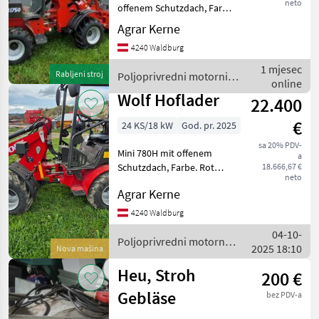
neto
offenem Schutzdach, Farbe.
Rot *Antrieb Elektro Allrad
Agrar Kerne
2. Fahrmotore
4240 Waldburg
*Antriebsmotor für
Hydraulik 1.Stück
1 mjesec
Rabljeni stroj
Poljoprivredni motorni
*2.Drehzahlen Niedrig 800
online
strojevi / Wolf
U/mi
Wolf Hoflader
22.400
€
24 KS/18 kW
God. pr. 2025
sa 20% PDV-
Mini 780H mit offenem
a
Schutzdach, Farbe. Rot
18.666,67 €
neto
*PWG 35-System und 35-
Agrar Kerne
Achse-Kardanantrieb
*elektronischer Joystick,
4240 Waldburg
2.Gänge * leistungsstarker
04-10-
Kubota V1505-Motor, Eu
Poljoprivredni motorni
2025 18:10
Nova mašina
strojevi / Wolf
Heu, Stroh
200 €
Gebläse
bez PDV-a