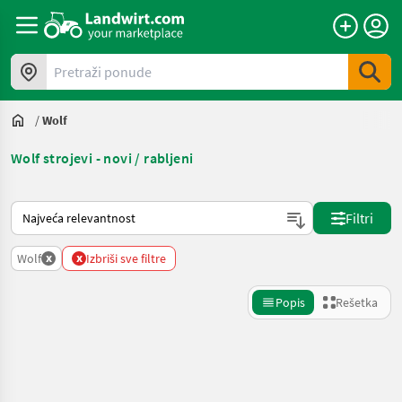
Pretraži ponude
/
Wolf
Wolf strojevi - novi / rabljeni
Tako se sortira na Landwirt.com
Filtri
x
x
Wolf
Izbriši sve filtre
Popis
Rešetka
Precizirajte