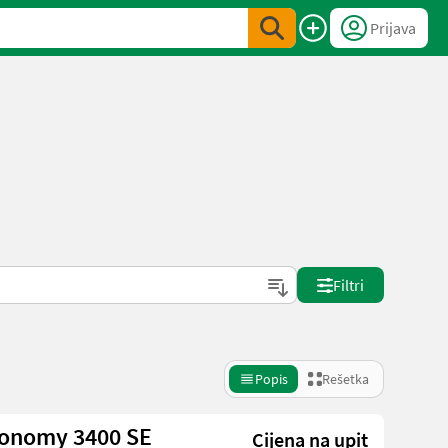
Prijava
Filtri
Popis
Rešetka
conomy 3400 SE
Cijena na upit