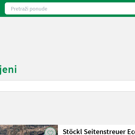
Pretraži ponude
jeni
Stöckl Seitenstreuer E