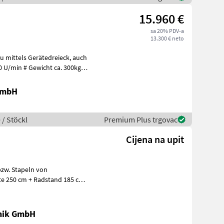
15.960 €
sa 20% PDV-a
13.300 € neto
ttels Gerätedreieck, auch
 ca. 300kg #
GmbH
 / Stöckl
Premium Plus trgovac
Cijena na upit
bzw. Stapeln von
kra
nik GmbH