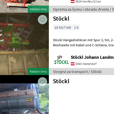
9919 Heinfels/Sillian
Oprema za šumu i obradu drveta / S
Rabljeni stroj
Stöckl
10 KS/7 kW
1 h
Stöckl Hängedrehkran mit Spur 2, 5m, 2-fach Telearm, ca 7m
Reichweite mit Kabel und C-Schiene, Greifer mit Hochstellung, sofort
verfügbar, A Strojevi za transport
Stöckl Johann Landm
6363 Westendorf
Strojevi za transport / Stöckl
Rabljeni stroj
Stöckl