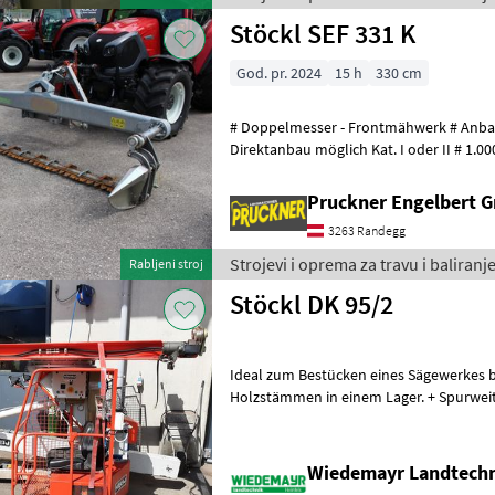
Stöckl SEF 331 K
God. pr. 2024
15 h
330 cm
# Doppelmesser - Frontmähwerk # Anbau mi
Direktanbau möglich Kat. I oder II # 1.000 U/min # Gewicht
mit/ohne Schwadbleche e
Pruckner Engelbert 
3263 Randegg
Strojevi i oprema za travu i baliranje
Rabljeni stroj
Stöckl DK 95/2
Ideal zum Bestücken eines Sägewerkes 
Holzstämmen in einem Lager. + Spurweite 250 cm + Radstand 185 cm
+ Ölkühler + Tandemlaufwerk + Schwen
Wiedemayr Landtech