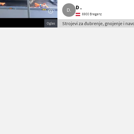
D .
6900 Bregenz
Strojevi za đubrenje, gnojenje i nav
Oglas
komposta