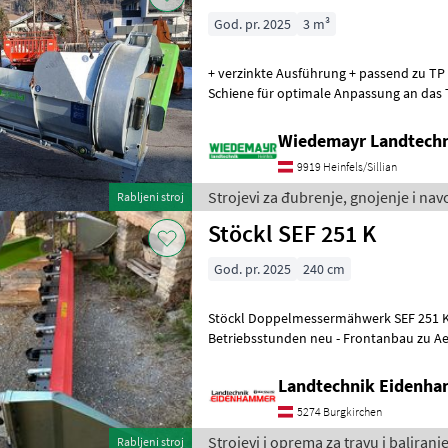
God. pr. 2025
3 m³
+ verzinkte Ausführung + passend zu TP
Schiene für optimale Anpassung an das 
aktuell für Reform Muli + 60 Gra
Wiedemayr Landtech
9919 Heinfels/Sillian
Strojevi za đubrenje, gnojenje i nav
Rabljeni stroj
Stöckl SEF 251 K
God. pr. 2025
240 cm
Stöckl Doppelmessermähwerk SEF 251 Kurz - Arbeitsbreite 240 
Betriebsstunden neu - Frontanbau zu Aebi 540 U/min links - Kat. 1 - 1
Garn Ersatzmesser
Landtechnik Eidenh
5274 Burgkirchen
Strojevi i oprema za travu i baliranje
Rabljeni stroj