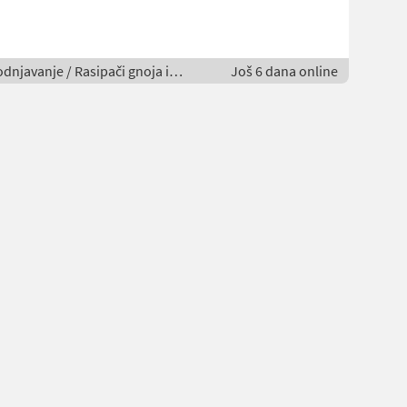
odnjavanje / Rasipači gnoja i
Još 6 dana online