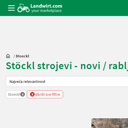
/
Stoeckl
Stöckl strojevi - novi / rabl
Tako se sortira na Landwirt.com
x
x
Stoeckl
Izbriši sve filtre