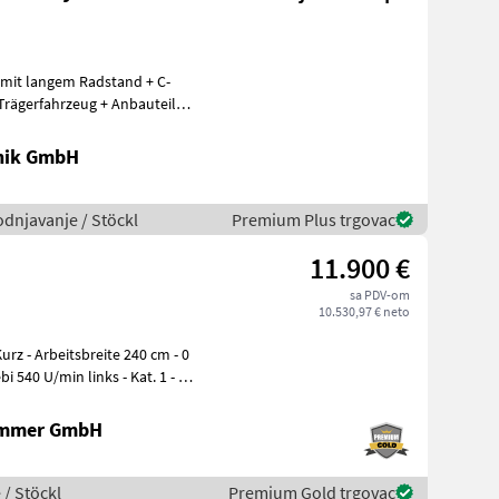
 mit langem Radstand + C-
Trägerfahrzeug + Anbauteile
nik GmbH
odnjavanje / Stöckl
Premium Plus trgovac
11.900 €
sa PDV-om
10.530,97 € neto
cm - 0
ammer GmbH
 / Stöckl
Premium Gold trgovac