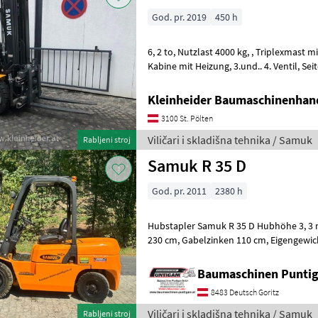
God. pr. 2019
450 h
6, 2 to, Nutzlast 4000 kg, , Triplexmast mit Vollfreihub 5000 mm,
Kabine mit Heizung, 3.und.. 4. Ventil, Seitenschieber, Zinkenlänge 1200
mm, Vollgummireifen Viličar
Kleinheider Baumaschinenhan
3100 St. Pölten
Viličari i skladišna tehnika / Samuk
Rabljeni stroj
Samuk R 35 D
God. pr. 2011
2380 h
Hubstapler Samuk R 35 D Hubhöhe 3, 3 m, Hublast 3.500 kg, Mast
230 cm, Gabelzinken 110 cm, Eigengewicht: 4845kg. Referenznummer:
4530 Baumaschinen Puntigam Gmb
Baumaschinen Punt
8483 Deutsch Goritz
Viličari i skladišna tehnika / Samuk
Rabljeni stroj