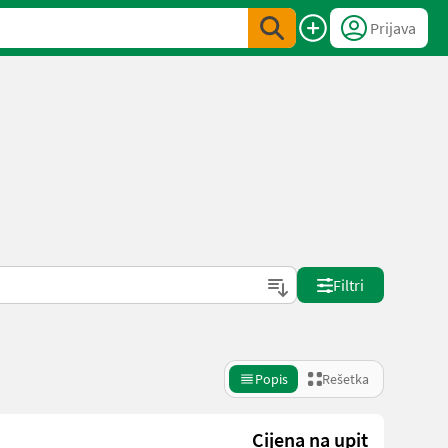
Prijava
Filtri
Popis
Rešetka
Cijena na upit