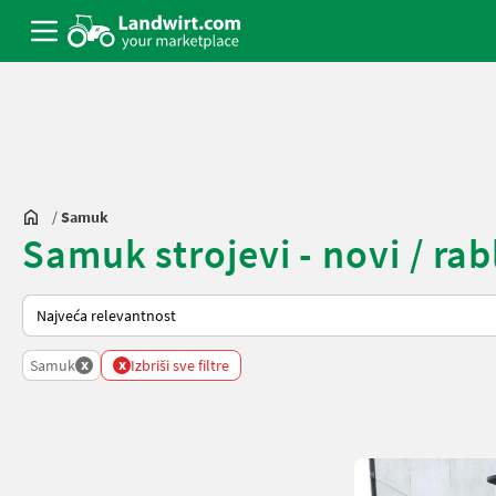
/
Samuk
Samuk strojevi - novi / rab
Tako se sortira na Landwirt.com
x
x
Samuk
Izbriši sve filtre