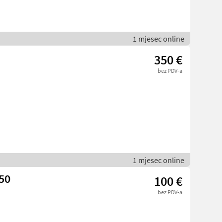
1 mjesec online
350 €
bez PDV-a
1 mjesec online
 50
100 €
bez PDV-a