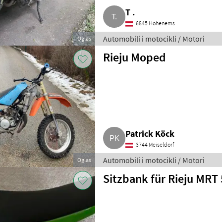
T .
6845 Hohenems
Automobili i motocikli / Motori
Oglas
Rieju Moped
Patrick Köck
3744 Meiseldorf
Automobili i motocikli / Motori
Oglas
Sitzbank für Rieju MRT