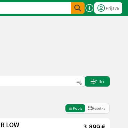
Prijava
Filtri
Popis
Rešetka
ER LOW
3.899 €