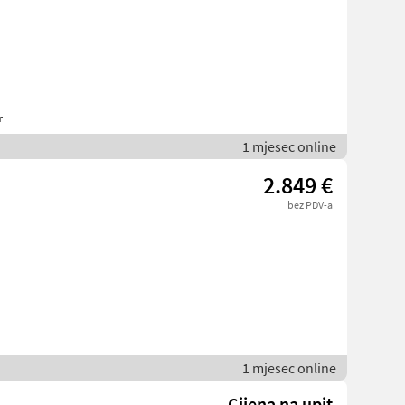
r
1 mjesec online
2.849 €
bez PDV-a
1 mjesec online
Cijena na upit