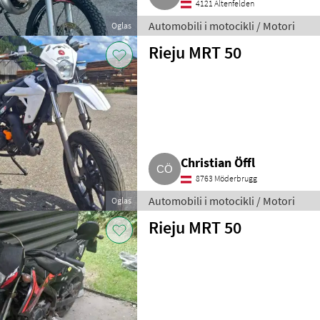
4121 Altenfelden
Automobili i motocikli / Motori
Oglas
Rieju MRT 50
Christian Öffl
8763 Möderbrugg
Automobili i motocikli / Motori
Oglas
Rieju MRT 50