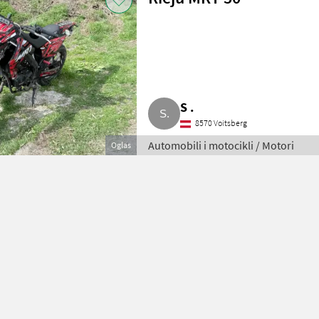
S .
8570 Voitsberg
Automobili i motocikli / Motori
Oglas