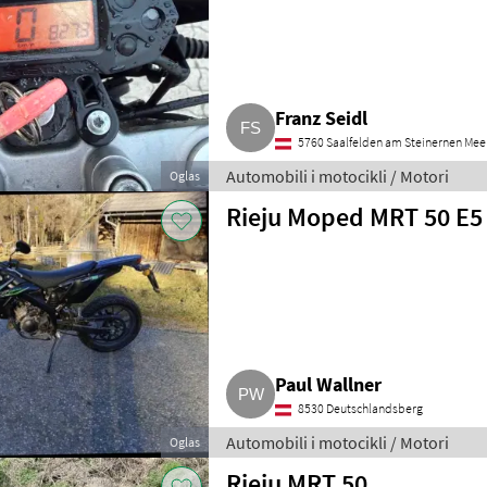
Franz Seidl
5760 Saalfelden am Steinernen Mee
Automobili i motocikli / Motori
Oglas
Rieju Moped MRT 50 E5
Paul Wallner
8530 Deutschlandsberg
Automobili i motocikli / Motori
Oglas
Rieju MRT 50