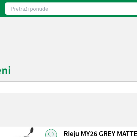
Pretraži ponude
eni
Rieju MY26 GREY MATT