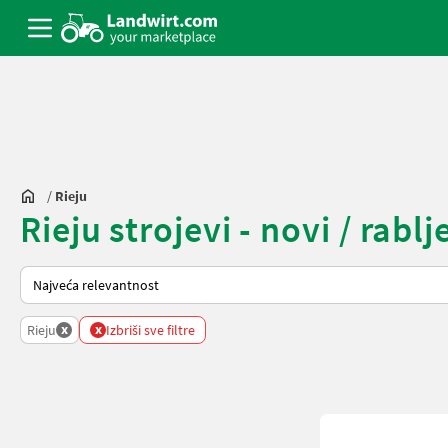
/
Rieju
Rieju strojevi - novi / rablj
Tako se sortira na Landwirt.com
x
x
Rieju
Izbriši sve filtre