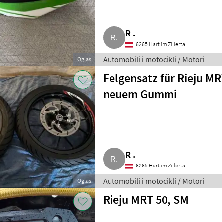
R .
6265 Hart im Zillertal
Automobili i motocikli / Motori
Oglas
Felgensatz für Rieju MRT
neuem Gummi
R .
6265 Hart im Zillertal
Automobili i motocikli / Motori
Oglas
Rieju MRT 50, SM