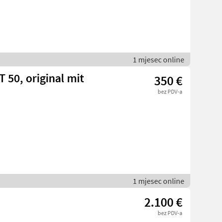
1 mjesec online
 50, original mit
350 €
bez PDV-a
1 mjesec online
2.100 €
bez PDV-a