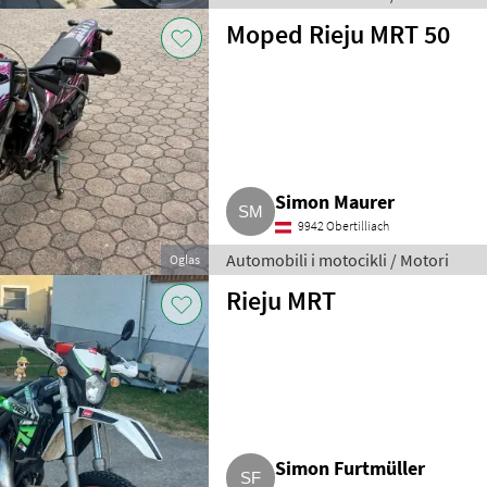
Moped Rieju MRT 50
Simon Maurer
9942 Obertilliach
Automobili i motocikli / Motori
Oglas
Rieju MRT
Simon Furtmüller