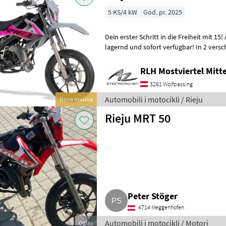
5 KS/4 kW
God. pr. 2025
Dein erster Schritt in die Freiheit mit 15! Alle Rieju-Modelle sind
lagernd und sofort verfügbar! In 2 versc
LOW: 815 mm Standard: 875 mm
RLH Mostviertel Mitte
3261 Wolfpassing
Automobili i motocikli / Rieju
Nova mašina
Rieju MRT 50
Peter Stöger
4714 Meggenhofen
Automobili i motocikli / Motori
Oglas