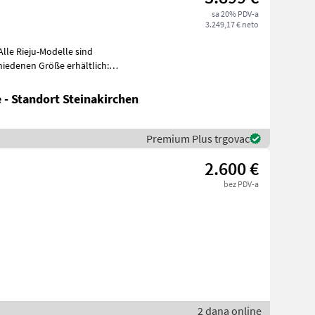
sa 20% PDV-a
3.249,17 € neto
hiedenen Größe erhältlich:
 - Standort Steinakirchen
Premium Plus trgovac
2.600 €
bez PDV-a
2 dana online