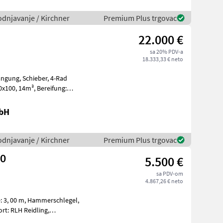
odnjavanje / Kirchner
Premium Plus trgovac
22.000 €
sa 20% PDV-a
18.333,33 € neto
en,
mbH
odnjavanje / Kirchner
Premium Plus trgovac
00
5.500 €
sa PDV-om
4.867,26 € neto
čeki