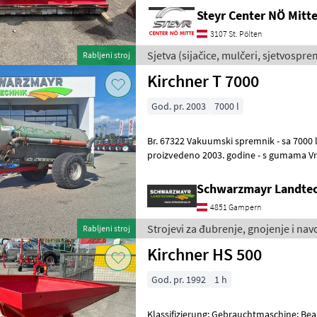
Steyr Center NÖ Mit
3107 St. Pölten
Sjetva (sijačice, mulčeri, sjetvosprem
Rabljeni stroj
Kirchner T 7000
God. pr. 2003
7000 l
Br. 67322 Vakuumski spremnik - sa 7000 l pocinčani spremnik -
proizvedeno 2003. godine - s gumama Vre
razdjelnikom Möscha - sa širokim rasipn
Schwarzmayr Landte
4851 Gampern
Strojevi za đubrenje, gnojenje i nav
Rabljeni stroj
Kirchner HS 500
God. pr. 1992
1 h
Klassifizierung: Gebrauchtmaschine; Bear