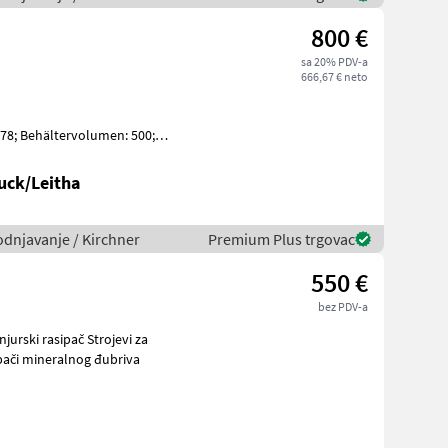
800 €
sa 20% PDV-a
666,67 € neto
8; Behältervolumen: 500;
n: 2; Anzahl Vorbesitzer: 1
uck/Leitha
odnjavanje / Kirchner
Premium Plus trgovac
550 €
bez PDV-a
 Rasipači mineralnog đubriva