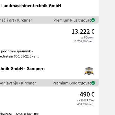
te Landmaschinentechnik GmbH
ači i dr) / Kirchner
Premium Plus trgovac
13.222 €
sa PDV-om
11.700,88 € neto
destein 600/55-22.5 - s
chnik GmbH - Gampern
odnjavanje / Kirchner
Premium Gold trgovac
490 €
sa 20% PDV-a
408,33 € neto
beitete Fläche in ha: 500;