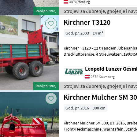
4070 Eferding
Strojevi za đubrenje, gnojenje i nav
Rabljeni stroj
Kirchner T3120
God. pr. 2003
14 m³
Kirchner T3120 - 12 t Tandem, Obenanhängung, Schieber, 4-Rad
Druckluftbremse, 4 Streuwalzen, 190x450x100, 14m³, Bereifung:
550/60x22, 5, geteilter starker Kratzbod
Leopold Lunzer Ges
2572 Kaumberg
Strojevi za đubrenje, gnojenje i nav
Rabljeni stroj
Kirchner Mulcher SM 3
God. pr. 2016
300 cm
Kirchner Mulcher SM 300, BJ: 2016, Breite: 3, 00 m, Hammerschlegel,
Front/Heckmaschine, Warntafeln, Standort: RLH Reidling,
Ansprechpartner: Gerhard Wagner Vrsta 