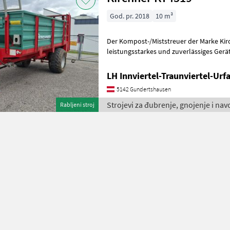
God. pr. 2018
10 m³
Der Kompost-/Miststreuer der Marke Kirchner, Modelljahr 2018
leistungsstarkes und zuverlässiges Gerät
Einsatz. Dieses Modell be
LH Innviertel-Traunviertel-Ur
5142 Gundertshausen
Strojevi za đubrenje, gnojenje i nav
Rabljeni stroj