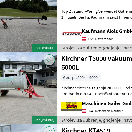
Top Zustand --Wenig Verwendet Güllemix
2 Flügeln Die Fa. Kaufmann zeigt Ihnen die Maschine bzw. Gerät gerne
am Betrieb und b
Kaufmann Alois Gmb
4723 Natternbach
Strojevi za đubrenje, gnojenje i nav
Rabljeni stroj
Kirchner T6000 vakuum
6000L
God. pr. 2004
6000 l
Kirchner cisterna za gnojnicu 6000L - odmah d
proizvodnje 2004. - Pocinčani spremnik od 6000 litara - s gumama
Trelleborg 550/60-22.5 - Razdjelnik
Maschinen Gailer Gm
9640 Kötschach-Mauthen
Strojevi za đubrenje, gnojenje i nav
Rabljeni stroj
Kirchner KT4519