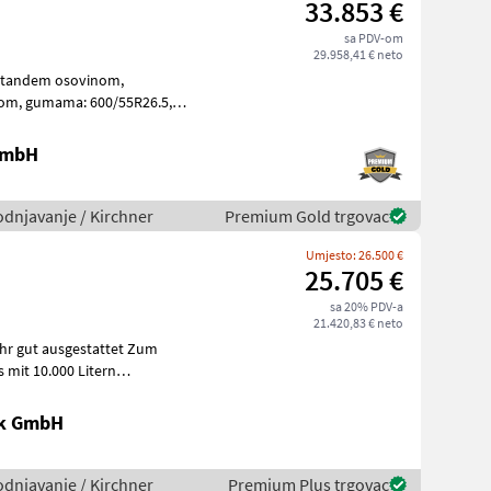
33.853 €
sa PDV-om
29.958,41 € neto
s tandem osovinom,
R26.5,
usisnim crijevom, Möscha razvodnikom, širokokut
 GmbH
odnjavanje / Kirchner
Premium Gold trgovac
Umjesto: 26.500 €
25.705 €
sa 20% PDV-a
21.420,83 € neto
 gut ausgestattet Zum
 mit 10.000 Litern
Auss
ik GmbH
odnjavanje / Kirchner
Premium Plus trgovac