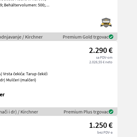
; Behältervolumen: 500;
odnjavanje / Kirchner
Premium Gold trgovac
2.290 €
sa PDV-om
2.026,55 € neto
 Vrsta čekića: Tarup čekići
etvospremači i dr) Mulčeri (malčeri)
er
ači i dr) / Kirchner
Premium Plus trgovac
1.250 €
bez PDV-a