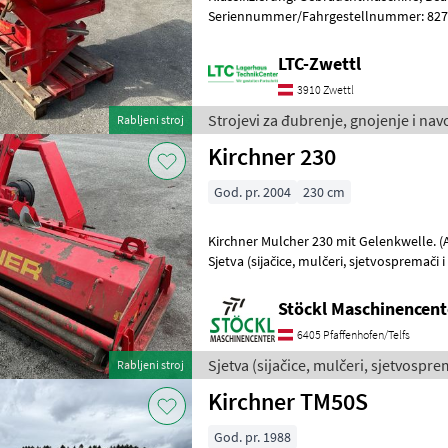
Seriennummer/Fahrgestellnummer: 8279
Arbeitsbreite: 12; Bauart: Angebaut; A
LTC-Zwettl
3910 Zwettl
Strojevi za đubrenje, gnojenje i nav
Rabljeni stroj
Kirchner 230
God. pr. 2004
230 cm
Kirchner Mulcher 230 mit Gelenkwelle. (A)
Sjetva (sijačice, mulčeri, sj
Stöckl Maschinencent
6405 Pfaffenhofen/Telfs
Sjetva (sijačice, mulčeri, sjetvosprem
Rabljeni stroj
Kirchner TM50S
God. pr. 1988