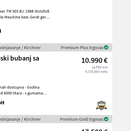
er TM 50S BJ: 1988 Stützfuß
H
odnjavanje / Kirchner
Premium Plus trgovac
ski bubanj sa
10.990 €
sa PDV-om
9.725,66 € neto
ostupna - Godina
bH
odnjavanje / Kirchner
Premium Gold trgovac