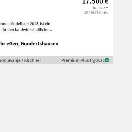
17.500 €
sa PDV-om
15.486,73 € neto
, ist ein
 für den landwirtschaftlichen
fahr eGen, Gundertshausen
odnjavanje / Kirchner
Premium Plus trgovac