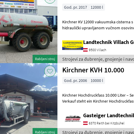
God. pr. 2017
12000 l
Kirchner KV 12000 vakuumska cisterna 
hidraulički upravljanom vučnom osovinom, gumama: 600/55
Landtechnik Villach
9500 Villach
Strojevi za đubrenje, gnojenje i nav
Rabljeni stroj
Kirchner KVH 10.000
God. pr. 2006
10000 l
Kirchner Hochdruckfass 10.000 Liter – Sehr
Verkauf steht ein Kirchner Hochdruckfass
Fassungsvermögen und umfangreicher 
Gasteiger Landtechn
6370 Reith bei Kitzbühel
Strojevi za đubrenje, gnojenje i nav
Rabljeni stroj