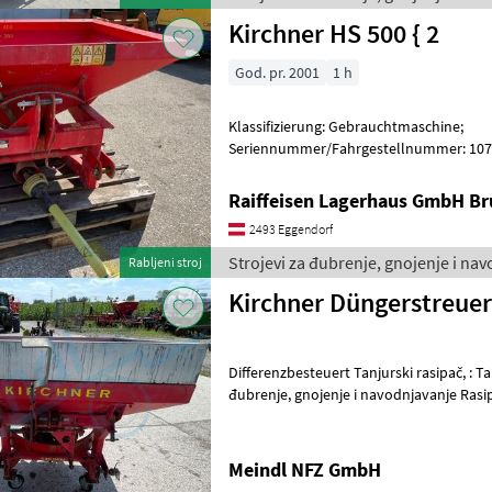
Kirchner HS 500 { 2
God. pr. 2001
1 h
Klassifizierung: Gebrauchtmaschine;
Seriennummer/Fahrgestellnummer: 1077
Arbeitsbreite: 12.15; Anzahl Streuscheibe
Raiffeisen Lagerhaus GmbH Br
2493 Eggendorf
Strojevi za đubrenje, gnojenje i nav
Rabljeni stroj
Kirchner Düngerstreuer
Differenzbesteuert Tanjurski rasipač, : Tanjurski rasipač Strojevi za
đubrenje, gnojenje i navodnjavanje
Meindl NFZ GmbH