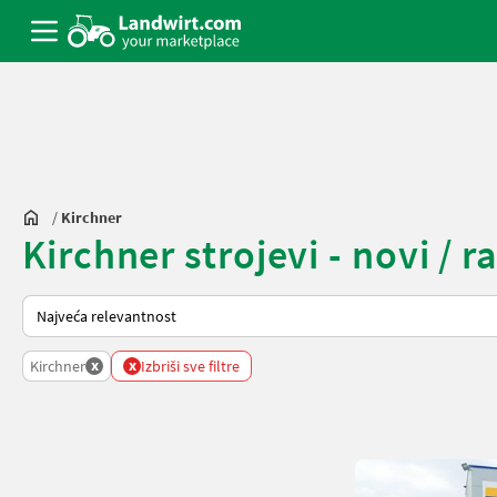
/
Kirchner
Kirchner strojevi - novi / r
Tako se sortira na Landwirt.com
x
x
Kirchner
Izbriši sve filtre