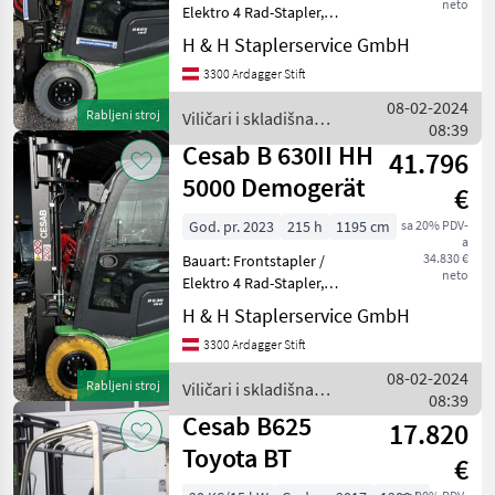
neto
Elektro 4 Rad-Stapler,
Tragkraft: 2500kg, Hubhöhe:
H & H Staplerservice GmbH
5000mm, Bauhöhe:
3300 Ardagger Stift
2395mm, Freihub: 1721mm,
Gabellänge: 1200mm,
08-02-2024
Rabljeni stroj
Viličari i skladišna
Batterie: PzS Bj. 2023 80V 62
08:39
tehnika / Cesab
Cesab B 630II HH
41.796
5000 Demogerät
€
God. pr. 2023
215 h
1195 cm
sa 20% PDV-
a
34.830 €
Bauart: Frontstapler /
neto
Elektro 4 Rad-Stapler,
Tragkraft: 3000kg, Hubhöhe:
H & H Staplerservice GmbH
5000mm, Bauhöhe:
3300 Ardagger Stift
2405mm, Freihub: 1755mm,
Gabellänge: 1200mm,
08-02-2024
Rabljeni stroj
Viličari i skladišna
Batterie: PzS Bj. 2023 80V 62
08:39
tehnika / Cesab
Cesab B625
17.820
Toyota BT
€