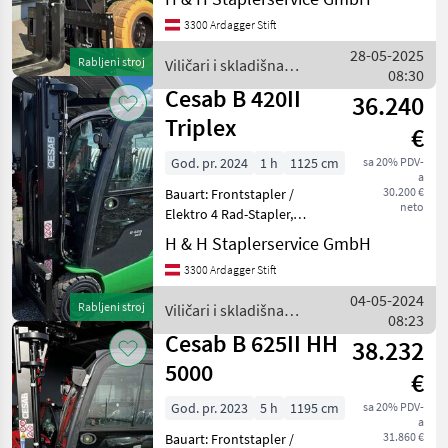
5000mm, Bauhöhe:
3300 Ardagger Stift
2630mm, Freihub: 1740mm,
Gabellänge: 1200mm,
28-05-2025
Rabljeni stroj
Viličari i skladišna
Batterie: PzS Bj. 2023 80V Zu
08:30
tehnika / Cesab
Cesab B 420II
36.240
Triplex
€
God. pr. 2024
1 h
1125 cm
sa 20% PDV-
a
30.200 €
Bauart: Frontstapler /
neto
Elektro 4 Rad-Stapler,
Tragkraft: 2000kg, Hubhöhe:
H & H Staplerservice GmbH
4700mm, Bauhöhe:
3300 Ardagger Stift
2120mm, Freihub: 1610mm,
Gabellänge: 1200mm,
04-05-2024
Rabljeni stroj
Viličari i skladišna
Batterie: Enersys PzS Bj. 202
08:23
tehnika / Cesab
Cesab B 625II HH
38.232
5000
€
God. pr. 2023
5 h
1195 cm
sa 20% PDV-
a
31.860 €
Bauart: Frontstapler /