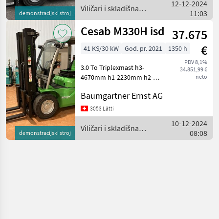
12-12-2024
snaga (mm): 1500 d
Viličari i skladišna
11:03
demonstracijski stroj
tehnika / Cesab
Cesab M330H isd
37.675
€
41 KS/30 kW
God. pr. 2021
1350 h
PDV 8,1%
3.0 To Triplexmast h3-
34.851,99 €
4670mm h1-2230mm h2-
neto
1550mm, eingebaute
Baumgartner Ernst AG
Waage ab MFK Gorivo: Dizel,
Podizna snaga (mm): 3000
3053 Lätti
do 5000, Tip tova: Tripleks, ,
10-12-2024
Dodatak - hidraulič
Viličari i skladišna
08:08
demonstracijski stroj
tehnika / Cesab