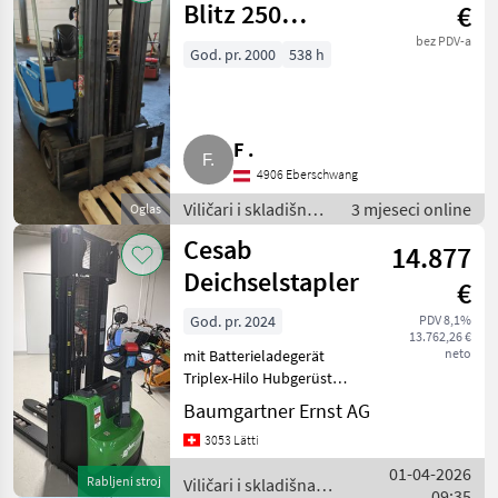
Blitz 250
€
Pininfarina
bez PDV-a
God. pr. 2000
538 h
F .
4906 Eberschwang
Viličari i skladišna
3 mjeseci online
Oglas
tehnika / Viličari
Cesab
14.877
Deichselstapler
€
God. pr. 2024
PDV 8,1%
13.762,26 €
neto
mit Batterieladegerät
Triplex-Hilo Hubgerüst
Tragkraft 1200 Kg. bei LSP
Baumgartner Ernst AG
600mm h23 4500mm h1
3053 Lätti
2095mm h2 1701mm h4
4947mm Gorivo: , Podizna
01-04-2026
Rabljeni stroj
Viličari i skladišna
snaga (mm)
09:35