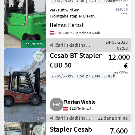
20 KS/15 kW
God. pr. 2017
1200 h
sa 20% PDV-
a
14.850 €
Verkauft wird ein
neto
Frontgabelstapler Elektro
mit einer Hubhöhe von
Helmut Herbst
3700 mm Tragkraft 2500 kg.
8181 Sankt Ruprecht a.d.Raab
Duplexmast mit
Seitenverschub, inkl.
14-03-2023
Rabljeni stroj
Viličari i skladišna
Ladegerät Verkauf und
07:58
tehnika / Cesab
Vermietun
Cesab BT Stapler
12.000
CBD 50
€
bez PDV-a
76 KS/56 kW
God. pr. 2004
7781 h
Florian Wehle
6123 Terfens, At
Viličari i skladišna
12 dana online
Oglas
tehnika / Viličari
Stapler Cesab
7.600