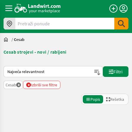
Pretraži ponude
/
Cesab
Cesab strojevi - novi / rabljeni
Tako se sortira na Landwirt.com
Filtri
x
x
Cesab
Izbriši sve filtre
Popis
Rešetka
Precizirajte