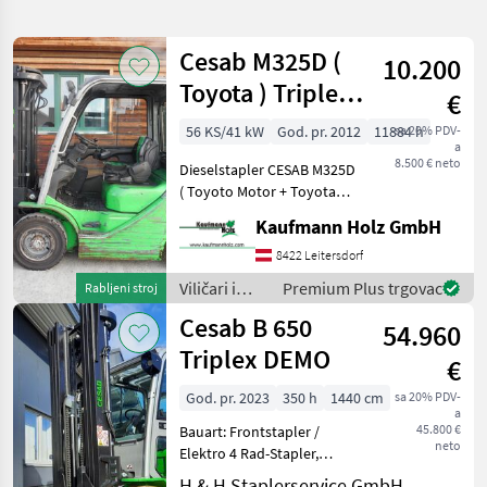
pretragu
Cesab M325D (
10.200
Kategorija
Država
Filtri
1
Toyota ) Triplex
€
+ SS + 4. Kreis
Prikaži
56 KS/41 kW
God. pr. 2012
11884 h
sa 20% PDV-
TRENUTNA
Poništi
13
a
STAZA
8.500 € neto
rezultata
Dieselstapler CESAB M325D
Cesab
( Toyoto Motor + Toyota
Technik ) Bj. 2012 lt. Zähler
Kaufmann Holz GmbH
ODABERITE
11.884 Stunden 41 KW 2, 5
KATEGORIJU
Tonnen Hubkraft 2, 15
8422 Leitersdorf
Meter Bauhöhe 4, 60 Meter
Viličari i
Premium Plus trgovac
Rabljeni stroj
Poljoprivredna tehnika
13
Hub
skladišna
Cesab B 650
54.960
tehnika /
MARKETPLACE
Cesab
Triplex DEMO
€
Ponude
Mali
Marketplace
God. pr. 2023
350 h
1440 cm
sa 20% PDV-
trgovaca
oglasi
a
45.800 €
Bauart: Frontstapler /
neto
Elektro 4 Rad-Stapler,
Tragkraft: 5000kg, Hubhöhe:
H & H Staplerservice GmbH