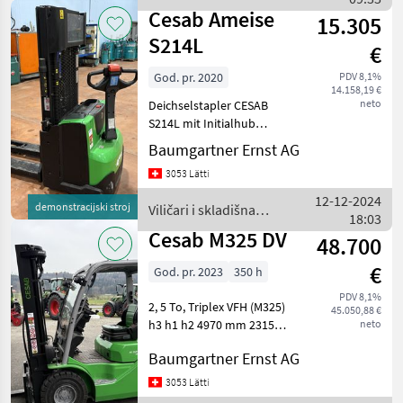
tehnika / Cesab
Cesab Ameise
15.305
S214L
€
God. pr. 2020
PDV 8,1%
14.158,19 €
neto
Deichselstapler CESAB
S214L mit Initialhub
Grundgerät mit
Baumgartner Ernst AG
Standardausrüstung
3053 Lätti
Tragkraft 1'400 kg bei LSP
600 mm Triplex-Hilo h23 -
12-12-2024
demonstracijski stroj
Viličari i skladišna
3255 h1 - 1695 h2 - 12
18:03
tehnika / Cesab
Cesab M325 DV
48.700
€
God. pr. 2023
350 h
PDV 8,1%
2, 5 To, Triplex VFH (M325)
45.050,88 €
h3 h1 h2 4970 mm 2315
neto
mm 1650 mm Neigzylinder
Baumgartner Ernst AG
für Triplex VFH Neigung
eingebaute Waage, ab MFK
3053 Lätti
Gorivo: Dizel, Podizna