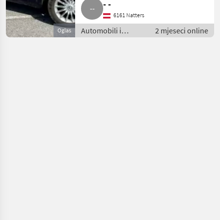
- -
6161 Natters
Automobili i
2 mjeseci online
Oglas
motocikli /
Limuzine