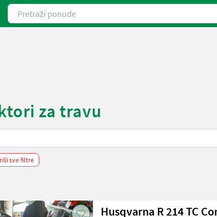
Pretraži ponude
ktori za travu
riši sve filtre
Husqvarna R 214 TC Co