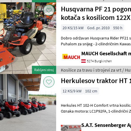
Husqvarna PF 21 pogon 
kotača s kosilicom 122XP
20 KS/15 kW
God. pr. 2010
550 h
Dobro održavan Husqvarna Rider PF21 sa: - Kosilicom 122
Puhalom za snijeg - 2-cilindričnim Kawa
upravljačem - Pogonom na sva četiri kot
MAUCH Gesellschaft m
5274 Burgkirchen
Kosilice za travu i strojevi za vrt / 
Rabljeni stroj
Herkulesov traktor HT
12 KS/9 kW
102 cm
Herkules HT 102-H Comfort vrtna kosilica Proizvođač motora: Lon
Oznaka motora: LC1P92FA, 1-cilindrični Zapremnina u ccm: 452
Nazivna snaga u kW: 9, 20 Vrsta goriv
S.A.T. Sensenberger A