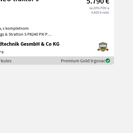
5.790 €
sa 20% PDV-a
4.825 € neto
om
 kW
ndtechnik GesmbH & Co KG
ing
erkules
Premium Gold trgovac