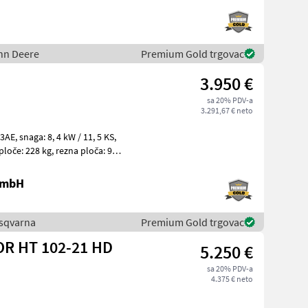
John Deere
Premium Gold trgovac
3.950 €
sa 20% PDV-a
3.291,67 € neto
1, 5 KS,
 GmbH
Husqvarna
Premium Gold trgovac
R HT 102-21 HD
5.250 €
sa 20% PDV-a
4.375 € neto