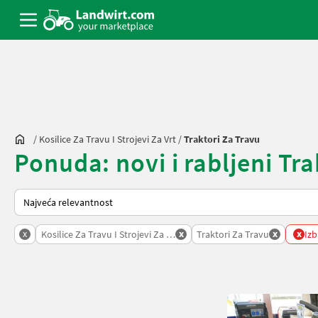
/
Kosilice Za Travu I Strojevi Za Vrt
/
Traktori Za Travu
Ponuda: novi i rabljeni Tra
Tako se sortira na Landwirt.com
x
x
x
x
Kosilice Za Travu I Strojevi Za Vrt
Traktori Za Travu
Izb