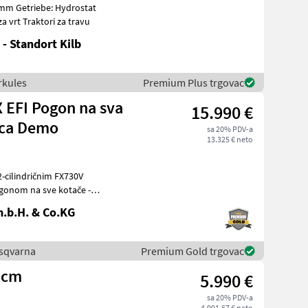
rojevi za vrt Traktori za travu
- Standort Kilb
erkules
Premium Plus trgovac
 EFI Pogon na sva
15.990 €
lica Demo
sa 20% PDV-a
13.325 € neto
gonom na sve kotače -
tražn
.b.H. & Co.KG
Husqvarna
Premium Gold trgovac
 cm
5.990 €
sa 20% PDV-a
4.991,67 € neto