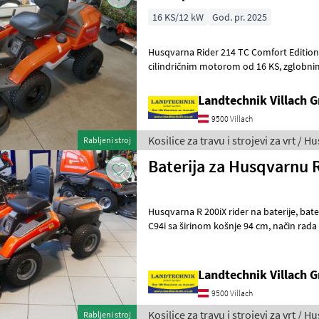
16 KS/12 kW
God. pr. 2025
Husqvarna Rider 214 TC Comfort Edition 
cilindričnim motorom od 16 KS, zglobnim upravljanjem, hidrostatskim
pogonom, automatskim uključivanjem
Landtechnik Villach
9500 Villach
Kosilice za travu i strojevi za vrt / 
Rabljeni stroj
Baterija za Husqvarnu 
Husqvarna R 200iX rider na baterije, baterija od 38, 5 Ah, rezna ploča
C94i sa širinom košnje 94 cm, način rada savE, električni pogon
kosilice, dodatni pretinac za b
Landtechnik Villach
9500 Villach
Kosilice za travu i strojevi za vrt / 
Rabljeni stroj