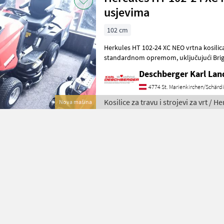
usjevima
102 cm
Herkules HT 102-24 XC NEO vrtna kosilica, s kompletn
standardnom opremom, uključujući Briggs & Stratton S P8240 PXi Pro
2-cilindrični motor (nazivna snaga: 13, 6
Deschberger Karl La
4774 St. Marienkirchen/Schärd
Kosilice za travu i strojevi za vrt / H
Nova mašina