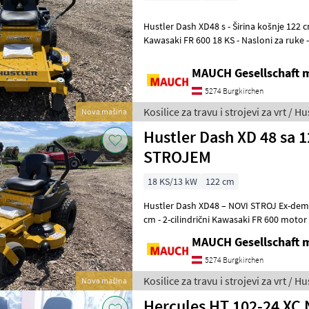
Hustler Dash XD48 s - Širina košnje 122 cm - 2-cilindrični motor
Kawasaki FR 600 18 KS - Nasloni za ruke - 
izbacivanje - Dvostruki hi
MAUCH Gesellschaft m
5274 Burgkirchen
Kosilice za travu i strojevi za vrt / Hu
Nova mašina
Hustler Dash XD 48 sa
STROJEM
18 KS/13 kW
122 cm
Hustler Dash XD48 – NOVI STROJ Ex-demo model sa - Ši
cm - 2-cilindrični Kawasaki FR 600 motor 
Set za malčiranje / ili bo
MAUCH Gesellschaft m
5274 Burgkirchen
Kosilice za travu i strojevi za vrt / Hu
Nova mašina
Hercules HT 102-24 XC 