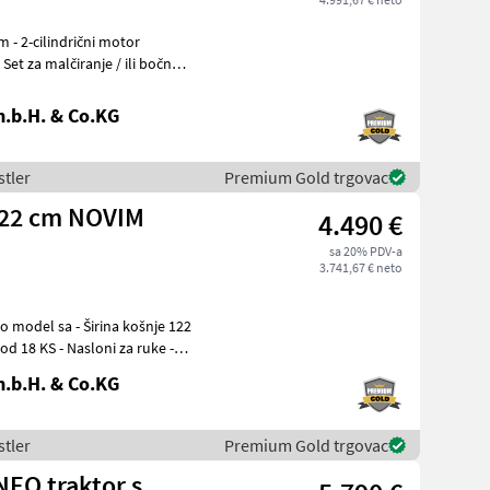
Set za malčiranje / ili bočno
.b.H. & Co.KG
stler
Premium Gold trgovac
 122 cm NOVIM
4.490 €
sa 20% PDV-a
3.741,67 € neto
rina košnje 122
od 18 KS - Nasloni za ruke -
.b.H. & Co.KG
stler
Premium Gold trgovac
NEO traktor s