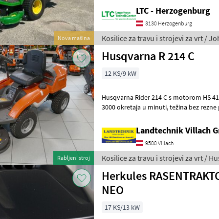
LTC - Herzogenburg
3130 Herzogenburg
Kosilice za travu i strojevi za vrt / 
Nova mašina
Husqvarna R 214 C
12 KS/9 kW
Husqvarna Rider 214 C s motorom HS 413AE, snaga: 8, 4 kW / 1
3000 okretaja u minuti, težina bez rezne ploče: 228 kg, rezna ploča: 94
cm, značajke: upravljanje
Landtechnik Villach
9500 Villach
Kosilice za travu i strojevi za vrt / 
Rabljeni stroj
Herkules RASENTRAKTO
NEO
17 KS/13 kW