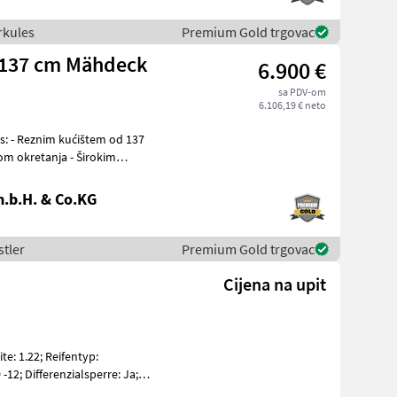
erkules
Premium Gold trgovac
 137 cm Mähdeck
6.900 €
sa PDV-om
6.106,19 € neto
s: - Reznim kućištem od 137
om okretanja - Širokim
r
.b.H. & Co.KG
stler
Premium Gold trgovac
Cijena na upit
te: 1.22; Reifentyp:
12; Differenzialsperre: Ja;