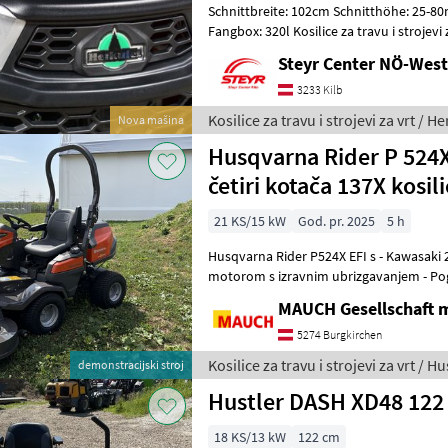
Schnittbreite: 102cm Schnitthöhe: 25-80mm Getriebe: Hydrostat
Fangbox: 320l Kosilice za travu i st
Steyr Center NÖ-West 
3233 Kilb
Kosilice za travu i strojevi za vrt / H
Nova mašina
Husqvarna Rider P 524X
četiri kotača 137X kosi
21 KS/15 kW
God. pr. 2025
5 h
Husqvarna Rider P524X EFI s - Kawasaki 2-cilindričnim FX730V
motorom s izravnim ubrizgavanjem - Po
Hidrostatskim mjenjačem - Upravljanje s
MAUCH Gesellschaft m
5274 Burgkirchen
Kosilice za travu i strojevi za vrt / 
demonstracijski stroj
Hustler DASH XD48 122
18 KS/13 kW
122 cm