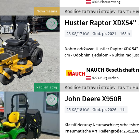
4906 Eberschwang
Kosilice za travu i strojevi za vrt / H
Nova mašina
Hustler Raptor XDX54"
23 KS/17 kW
God. pr. 2021
163 h
Dobro održavan Hustler Raptor XDX 54" 
cm - Udobnim sjedalom - Nultim radijus
gumama - Kawasaki 2-cilindričnim moto
MAUCH Gesellschaft m
5274 Burgkirchen
Kosilice za travu i strojevi za vrt / Hu
Rabljeni stroj
John Deere X950R
25 KS/18 kW
God. pr. 2026
1 h
Klassifizierung: Neumaschine; Arbeitsbrei
Pneumatische Art; Reifengröße: 26x12.00 -
Weitere Maschinenmerkmale: Zum Ver