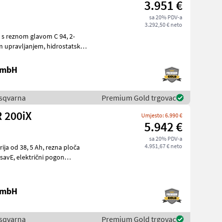
3.951 €
sa 20% PDV-a
3.292,50 € neto
s reznom glavom C 94, 2-
 GmbH
Husqvarna
Premium Gold trgovac
R 200iX
Umjesto: 6.990 €
5.942 €
sa 20% PDV-a
4.951,67 € neto
 GmbH
Husqvarna
Premium Gold trgovac