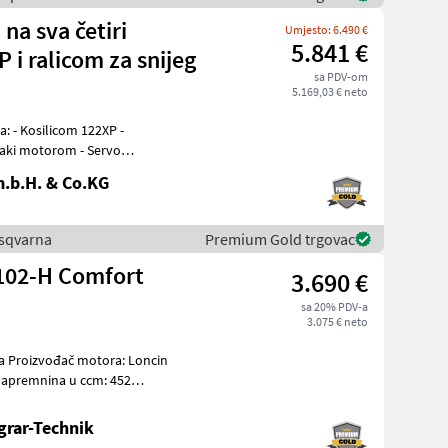
na sva četiri
Umjesto: 6.490 €
5.841 €
 i ralicom za snijeg
sa PDV-om
5.169,03 € neto
XP -
saki motorom - Servo
ača -
.b.H. & Co.KG
Husqvarna
Premium Gold trgovac
 102-H Comfort
3.690 €
sa 20% PDV-a
3.075 € neto
cin
grar-Technik