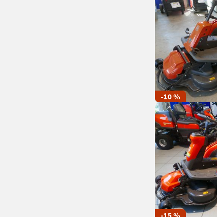
-10 %
-15 %