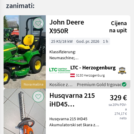
zanimati:
John Deere
Cijena
X950R
na upit
25 KS/18 kW
God. pr. 2026
1 h
Klassifizierung:
Neumaschine;
Arbeitsbreite: 1.22;
LTC - Herzogenburg
Reifentyp: Pneumatische
Art; Reifengröße: 26x12.00
3130 Herzogenburg
-12; Differenzialsperre: Ja;
Kosilice za
Premium Gold trgovac
Nova mašina
Weitere
travu i
Husqvarna 215
Maschinenmerkmale: Zum
329 €
strojevi za
Ver
vrt / John
iHD45
sa 20% PDV-
Deere
a
akumulatorski
274,17 €
neto
Husqvarna 215 iHD45
set škara za
Akumulatorski set škara za
živicu
živicu, Tip motora: bez