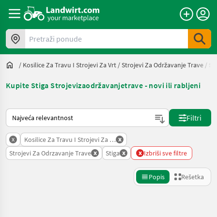
Pretraži ponude
/
Kosilice Za Travu I Strojevi Za Vrt
/
Strojevi Za Održavanje Trave
/
St
Kupite Stiga Strojevizaodržavanjetrave - novi ili rabljeni
Tako se sortira na Landwirt.com
Filtri
x
x
Kosilice Za Travu I Strojevi Za Vrt
x
x
x
Strojevi Za Odrzavanje Trave
Stiga
Izbriši sve filtre
Popis
Rešetka