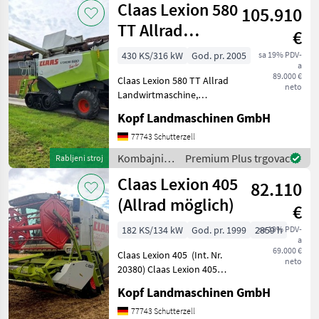
Claas Lexion 580
Vorsatzgerät
105.910
TT Allrad
€
Landwirtmaschine
430 KS/316 kW
God. pr. 2005
sa 19% PDV-
a
Merc
89.000 €
Claas Lexion 580 TT Allrad
neto
Landwirtmaschine,
Mercedes Motor, 2998
Kopf Landmaschinen GmbH
Trommelstunden (Int. Nr.
17804) AutoContour
77743 Schutterzell
Schneidwerksregelung,
Kombajni /
Premium Plus trgovac
Rabljeni stroj
Beleuchtung für klappbare
Claas
Claas Lexion 405
Vorsa
82.110
(Allrad möglich)
€
182 KS/134 kW
God. pr. 1999
2859 h
sa 19% PDV-
a
69.000 €
Claas Lexion 405 (Int. Nr.
neto
20380) Claas Lexion 405
Baujahr 1999 Perkins Motor
Kopf Landmaschinen GmbH
1006-60TW 125kW / 170 PS
(ECE) 134 kW / 182 PS
77743 Schutterzell