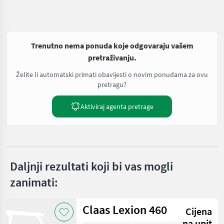
Trenutno nema ponuda koje odgovaraju vašem
pretraživanju.
Želite li automatski primati obavijesti o novim ponudama za ovu
pretragu?
Aktiviraj agenta pretrage
Daljnji rezultati koji bi vas mogli
zanimati:
Claas Lexion 460
Cijena
na upit