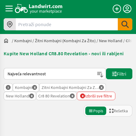
Pretraži ponude
/
Kombajni
/
Žitni Kombajni (kombajni Za Žito)
/
New Holland
/
CR8.8
Kupite New Holland CR8.80 Revelation - novi ili rabljeni
Tako se sortira na Landwirt.com
Filtri
x
x
x
Kombajni
Zitni Kombajni Kombajni Za Zito
x
x
x
New Holland
Cr8 80 Revelation
Izbriši sve filtre
Popis
Rešetka