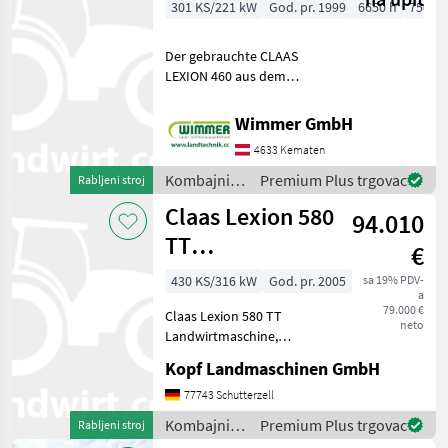
301 KS/221 kW
God. pr. 1999
6650 h
750 c
Der gebrauchte CLAAS
LEXION 460 aus dem
Baujahr 1999 ist ein
leistungsstarker und
Wimmer GmbH
bewährter Mähdrescher für
4633 Kematen
professionelle
Erntearbeiten. Mit 6.650
Kombajni /
Premium Plus trgovac
Rabljeni stroj
Betriebsstunden u
Claas
Claas Lexion 580
94.010
TT
€
Landwirtmaschine
430 KS/316 kW
God. pr. 2005
sa 19% PDV-
a
Mercedes-Mo
79.000 €
Claas Lexion 580 TT
neto
Landwirtmaschine,
Mercedes Motor, 2.998
Kopf Landmaschinen GmbH
Trommelstunden (Int.Nr.
17804) AutoContour
77743 Schutterzell
Schneidwerksregelung,
Kombajni /
Premium Plus trgovac
Rabljeni stroj
Beleuchtung für klappbare
Claas