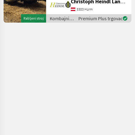
Christoph Heindl Landtechnik GmbH, Inning
primjerenim njegovoj
starosti. - Perkins 5, 8L
3383 Hürm
motor 120 KS - Ručni
Kombajni /
Premium Plus trgovac
Rabljeni stroj
mjenjač, 20 km/h - 5 slamo
Claas