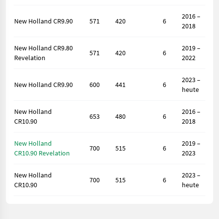
2016 –
New Holland CR9.90
571
420
6
2018
New Holland CR9.80
2019 –
571
420
6
Revelation
2022
2023 –
New Holland CR9.90
600
441
6
heute
New Holland
2016 –
653
480
6
CR10.90
2018
New Holland
2019 –
700
515
6
CR10.90 Revelation
2023
New Holland
2023 –
700
515
6
CR10.90
heute