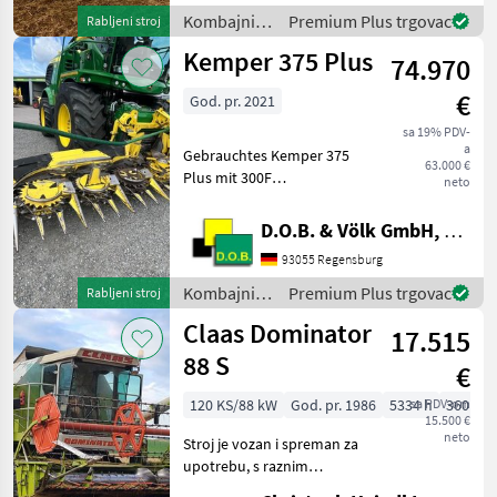
brutto 3.062 ha 2.859
Kombajni /
Premium Plus trgovac
Rabljeni stroj
Betriebsstunden
Claas
Kemper 375 Plus
74.970
€
God. pr. 2021
sa 19% PDV-
a
Gebrauchtes Kemper 375
63.000 €
Plus mit 300F
neto
Zusatzfahrwerk Baujahr
07.2021 * AHC -
D.O.B. & Völk GmbH, Filiale Regensburg
Automatische
93055 Regensburg
Höhenführung *
Zünslerbügel * Komfort
Kombajni /
Premium Plus trgovac
Rabljeni stroj
Zusatzfahrwerk 300F Das
Kemper
Claas Dominator
Maisgebiss
17.515
88 S
€
120 KS/88 kW
God. pr. 1986
5334 h
sa PDV-om
360 cm
15.500 €
neto
Stroj je vozan i spreman za
upotrebu, s raznim
kozmetičkim nedostacima