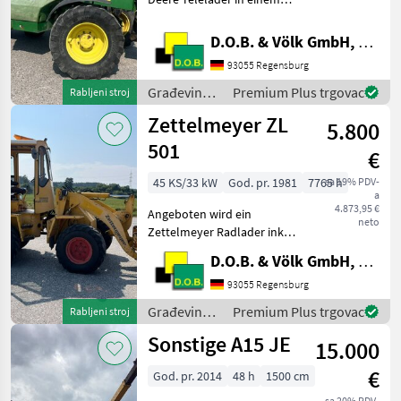
reperaturbedürftigen
Zustand. Planettenantrieb
D.O.B. & Völk GmbH, Filiale Regensburg
vorne links defekt Auspuff
93055 Regensburg
abgerostet Sitz defekt inkl.
Palettegab
Građevinski
Premium Plus trgovac
Rabljeni stroj
strojevi /
Zettelmeyer ZL
5.800
John Deere
501
€
45 KS/33 kW
God. pr. 1981
7765 h
sa 19% PDV-
a
4.873,95 €
Angeboten wird ein
neto
Zettelmeyer Radlader inkl.
Schaufel und
D.O.B. & Völk GmbH, Filiale Regensburg
Palettengabel. Sollten Sie
Fragen haben stehe Ich
93055 Regensburg
gerne zur Verfügung.
Građevinski
Premium Plus trgovac
Rabljeni stroj
Građevinski strojevi Bageri
strojevi /
Sonstige A15 JE
točk
15.000
Zettelmeyer
€
God. pr. 2014
48 h
1500 cm
sa 20% PDV-