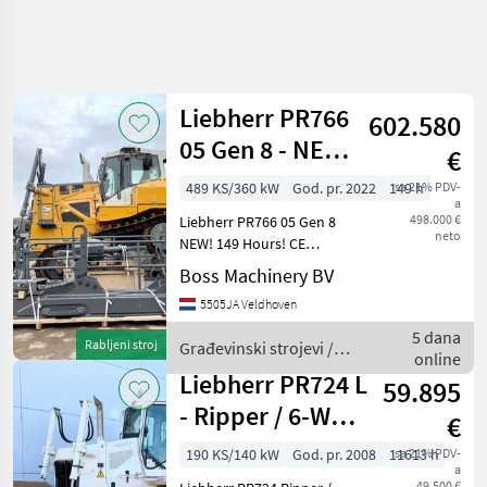
Precizirajte
pretragu
Liebherr PR766
602.580
Kategorija
Država
Filtri
4
1
05 Gen 8 - NEW!
€
149 Hours! CE
489 KS/360 kW
God. pr. 2022
149 h
sa 21% PDV-
Prikaži 2
TRENUTNA
Poništi
a
Certified
STAZA
rezultata
498.000 €
Liebherr PR766 05 Gen 8
neto
NEW! 149 Hours! CE
Izgradnja
Certified Year: 2022
Boss Machinery BV
Gradevinski
Reference number:
Strojevi
5505JA Veldhoven
BM006462 Hours: 149 Type
Ostali
PR766 05 Gen 8 Location
5 dana
Gradevinski
Rabljeni stroj
Građevinski strojevi /
Veldhoven, Netherlands
Strojevi
online
Liebherr
Certificat
Liebherr PR724 L
59.895
Liebherr
- Ripper / 6-WAY
€
ODABERITE
Blade / CE + EPA
KATEGORIJU
190 KS/140 kW
God. pr. 2008
11613 h
sa 21% PDV-
a
49.500 €