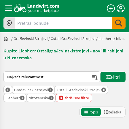
Pretraži ponude
/
Građevinski Strojevi
/
Ostali Građevinski Strojevi
/
Liebherr
/
Nizoze
Kupite Liebherr Ostaligrađevinskistrojevi - novi ili rabljeni
u Nizozemska
Tako se sortira na Landwirt.com
Filtri
x
x
x
Gradevinski Strojevi
Ostali Gradevinski Strojevi
x
x
x
Liebherr
Nizozemska
Izbriši sve filtre
Popis
Rešetka