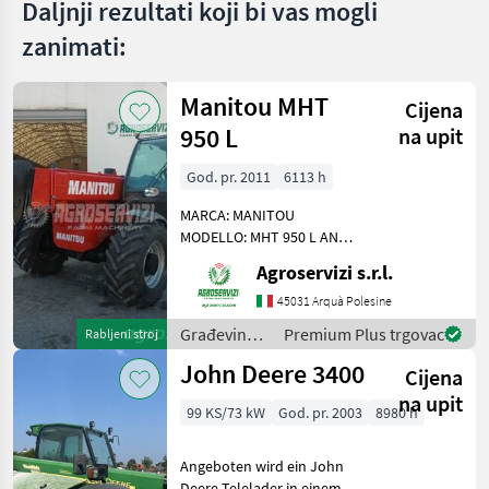
Daljnji rezultati koji bi vas mogli
zanimati:
Manitou MHT
Cijena
950 L
na upit
God. pr. 2011
6113 h
MARCA: MANITOU
MODELLO: MHT 950 L ANNO:
2011 ACCESSORI: ATTACCO
Agroservizi s.r.l.
E SGANCIO RAPIDO
PORTATA MAX: 50 QLI
45031 Arquà Polesine
ALTEZZA MAX DI
Građevinski
Premium Plus trgovac
Rabljeni stroj
SOLLEVAMENTO: 9 MT
strojevi /
John Deere 3400
MOTORE: PERKINS 145 CV
Cijena
Manitou
ORE DI
na upit
99 KS/73 kW
God. pr. 2003
8980 h
Angeboten wird ein John
Deere Telelader in einem