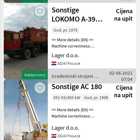
Sonstige
Sonstige
Cijena
LOKOMO A-391-
na upit
2NS
God. pr. 1979
== More details (EN) ==
Machine correctness:
Correct Tyre type:
Lager d.o.o.
Pneumatic brand: LOKOMO
88240 Posusije
Pomoćni motor VOLVO
TD70 Stabilizers max
02-06-2021
Rabljeni stroj
Građevinski strojevi /
capacity 90t max height:
07:04
Sonstige
60m. Wor
Sonstige AC 180
Cijena
na upit
551 KS/405 kW
God. pr. 1998
== More details (EN) ==
Machine correctness:
Correct Maximum capacity
Lager d.o.o.
180t maximum height
60m(standard boom). Drive
88240 Posusije