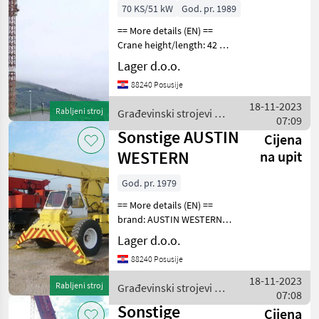
70 KS/51 kW
God. pr. 1989
== More details (EN) ==
Crane height/length: 42 m
brand: FERING track width
Lager d.o.o.
4.5 m the maximum
88240 Posusije
payload. height of 40m:
4500kg/14m 4000kg/16m
18-11-2023
Rabljeni stroj
Građevinski strojevi /
3000kg/21m 2500kg/25m
07:09
Sonstige
Sonstige AUSTIN
Cijena
WESTERN
na upit
God. pr. 1979
== More details (EN) ==
brand: AUSTIN WESTERN
Građevinski strojevi
Lager d.o.o.
Gređevinski kranovi
88240 Posusije
18-11-2023
Rabljeni stroj
Građevinski strojevi /
07:08
Sonstige
Sonstige
Cijena