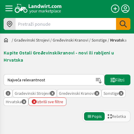
Pretraži ponude
/
Građevinski Strojevi
/
Gređevinski Kranovi
/
Sonstige
/
Hrvatska
Kupite Ostali Gređevinskikranovi - novi ili rabljeni u
Hrvatska
Tako se sortira na Landwirt.com
Filtri
x
x
x
x
Gradevinski Strojevi
Gredevinski Kranovi
Sonstige
x
x
Hrvatska
Izbriši sve filtre
Popis
Rešetka