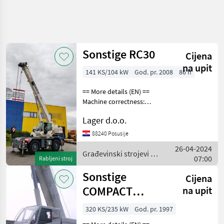
Precizirajte
pretragu
Sonstige RC30
Cijena
Kategorija
Država
Filtri
4
1
na upit
141 KS/104 kW
God. pr. 2008
86 h
Prikaži
TRENUTNA
== More details (EN) ==
Poništi
10
STAZA
Machine correctness:
rezultata
Correct Demo machine!
Izgradnja
Lager d.o.o.
4WD 6 speed
Gradevinski
forward/backward max
88240 Posusije
Strojevi
speed 30km/h stabilizers
Gredevinski
26-04-2024
5600x5830 mm boom
Građevinski strojevi /
Kranovi
07:00
Rabljeni stroj
lenght 24, 1m
Sonstige
Sonstige
Sonstige
Cijena
COMPACT
na upit
ODABERITE
KATEGORIJU
TRUCK CT2-1
320 KS/235 kW
God. pr. 1997
Sonstige