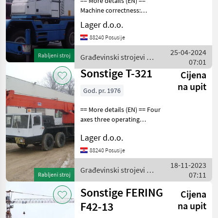
== More details (EN) ==
Machine correctness:
Liebherr
Correct brand: COMPACT
Lager d.o.o.
TRUCK Građevinski strojevi
Palfinger
88240 Posusije
Gređevinski kranovi
25-04-2024
Rabljeni stroj
Građevinski strojevi /
07:01
MODEL
Sonstige
Sonstige T-321
Cijena
na upit
God. pr. 1976
613E-
M
== More details (EN) == Four
axes three operating
AC
Građevinski strojevi
180
Lager d.o.o.
Gređevinski kranovi
Condecta
88240 Posusije
4312
18-11-2023
Građevinski strojevi /
07:11
MARKETPLACE
Rabljeni stroj
Sonstige
Sonstige FERING
Ponude
Mali
Cijena
Marketplace
trgovaca
oglasi
F42-13
na upit