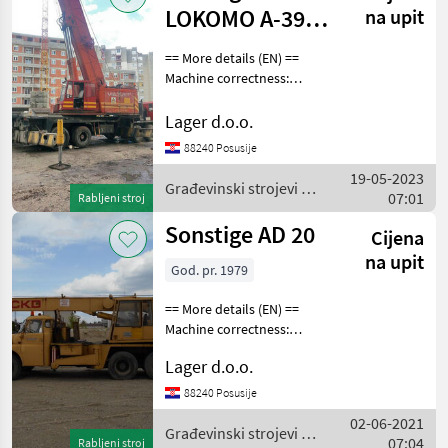
LOKOMO A-391-
na upit
ZNS
== More details (EN) ==
Machine correctness:
Correct Crane
height/length: 60m max. m
Lager d.o.o.
brand: LOKOMO foots
88240 Posusije
chassis with 4 axles
19-05-2023
maximum lifting capacity
Građevinski strojevi /
07:01
90t maximum
Rabljeni stroj
Sonstige
Sonstige AD 20
Cijena
na upit
God. pr. 1979
== More details (EN) ==
Machine correctness:
Correct Građevinski strojevi
Lager d.o.o.
Gređevinski kranovi
88240 Posusije
02-06-2021
Građevinski strojevi /
07:04
Rabljeni stroj