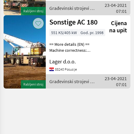
engine Daimler Benz 405kW
23-04-2021
superstructure engin
Građevinski strojevi /
07:01
Rabljeni stroj
Sonstige
Sonstige AC 180
Cijena
na upit
551 KS/405 kW
God. pr. 1998
== More details (EN) ==
Machine correctness:
Correct Maximum capacity
Lager d.o.o.
180t maximum height
60m(standard boom)+ 15m
88240 Posusije
fly jib. Drive engine Daimler
23-04-2021
Benz 405kW superst
Građevinski strojevi /
07:01
Rabljeni stroj
Sonstige