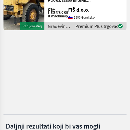
HOURS: 33800 ENGINE:
Mecalac
DIESEL VOLVO - 213KW 4X4
FIŠ d.o.o.
DRIVE 11.5M3 PAYLOAD
Thwaites
AUTOMATIC GEARBOX (5
3303 Gomilsko
GEARS) WEIGHT 17100KG
Građevinski
Premium Plus trgovac
Rabljeni stroj
Neuson
TYRES 40% DUMPER
strojevi /
DIMENSION
Volvo
Wacker
JCB
Prikaži
sve
(28)
MARKETPLACE
Ponude
Mali
Marketplace
trgovaca
oglasi
Daljnji rezultati koji bi vas mogli