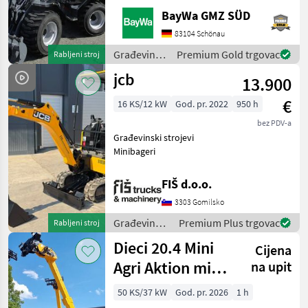
ARBEITSSCHEINWERFER
BayWa GMZ SÜD
VORNE1X
HECKGEWICHTSPLATTE 62
83104 Schönau
KG1X
Građevinski
Premium Gold trgovac
Rabljeni stroj
HYDRAULIKKREISLAUF
strojevi /
jcb
DPPPEL31X15.50-15
13.900
Sonstige
SKIDDATENBESCHEINIGUNG
€
BRD 20 KMDRUCKFREIER
16 KS/12 kW
God. pr. 2022
950 h
bez PDV-a
Građevinski strojevi
Minibageri
FIŠ d.o.o.
3303 Gomilsko
Građevinski
Premium Plus trgovac
Rabljeni stroj
strojevi /
Dieci 20.4 Mini
Cijena
JCB
Agri Aktion mit
na upit
Österreichpaket
50 KS/37 kW
God. pr. 2026
1 h