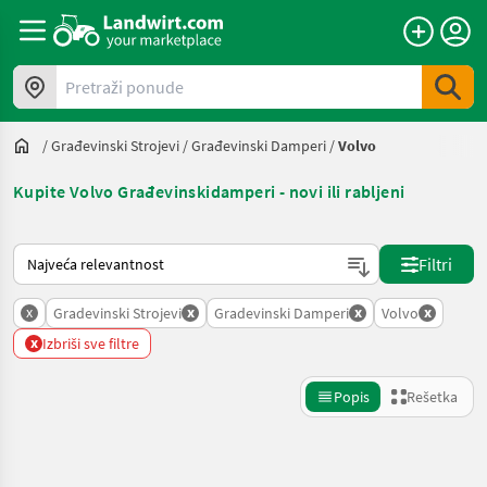
Pretraži ponude
/
Građevinski Strojevi
/
Građevinski Damperi
/
Volvo
Kupite Volvo Građevinskidamperi - novi ili rabljeni
Tako se sortira na Landwirt.com
Filtri
x
x
x
x
Gradevinski Strojevi
Gradevinski Damperi
Volvo
x
Izbriši sve filtre
Popis
Rešetka