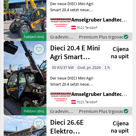
Der neue DIECI Mini Agri
Smart 20.4 setzt neue
Maßstäbe auf dem Mini-
Amselgruber Landtechnik GmbH
Teleskopladermarkt. Stufe
5 Motor - -Größte Kabine
5121 Tarsdorf
(Baugleich vom Modell 26.6
Građevinski
Premium Plus trgovac
Rabljeni stroj
Mini Agri) -50
strojevi /
Dieci 20.4 E Mini
Cijena
Dieci
Agri Smart
na upit
ELEKTRO
50 KS/37 kW
God. pr. 2026
1 h
Teleskoplader
Der neue DIECI Mini Agri
TOP
Smart 20.4 setzt neue
Maßstäbe auf dem Mini-
Amselgruber Landtechnik GmbH
Teleskopladermarkt. 100 %
Elektro! -Größte Kabine
5121 Tarsdorf
(Baugleich vom Modell 26.6
Građevinski
Premium Plus trgovac
Rabljeni stroj
Mini Agri) -Echt
strojevi /
Dieci 26.6E
Cijena
Dieci
Elektro
na upit