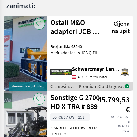
zanimati:
Ostali M&O
Cijena
adapteri JCB Q -
na upit
Odgovaraju
Broj artikla 63540
EURO
Međuadapter - s JCB Q-Fit
standardima
na EURO spojku - s
centralnim zaključavanjem
Schwarzmayr Landtechnik GmbH - Aurolzmünster
- s nosivošću od 3, 0 tone
VFG - rabljeno Prodajni tim
4971 Aurolzmünster
tvrtke Schwarzmayr
Građevinski
Premium Gold trgovac
demonstracijski stroj
strojevi /
Sonstige G 2700
45.799,53
Sonstige
HD X-TRA # 889
€
50 KS/37 kW
151 h
sa 19% PDV-
a
38.487 €
X ARBEITSSCHEINWERFER
neto
HINTE1X