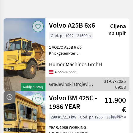
Precizirajte
pretragu
Volvo A25B 6x6
Cijena
Kategorija
Država
Filtri
4
na upit
God. pr. 1992
21600 h
Prikaži 2
TRENUTNA
1 VOLVO A25B 6 x 6
Poništi
STAZA
rezultata
Knickgelenkter
Muldenkipper 3-Achsig
Izgradnja
Humer Machines GmbH
Baujahr ca. 1992 Ca. 21600
Gradevinski
Bstd. lt. Zähler 6-Zylinder
4655 Vorchdorf
Strojevi
VOLVO - Motor 6 x 6 Antrieb
Gradevinski
31-07-2025
Lastschaltgetriebe Muld
Građevinski strojevi /
Damperi
09:58
Rabljeni stroj
Volvo
Volvo
Volvo BM 425C -
11.900
1986 YEAR
ODABERITE
€
KATEGORIJU
290 KS/213 kW
God. pr. 1986
33800 h
bez PDV-a
Volvo
YEAR: 1986 WORKING