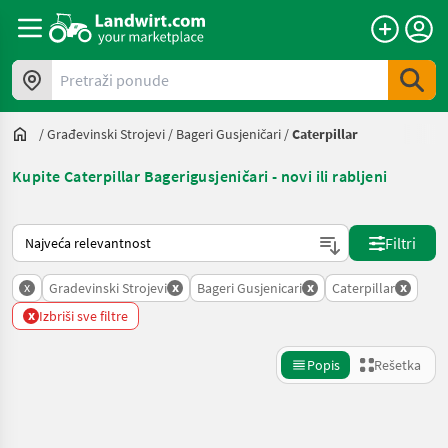
Pretraži ponude
/
Građevinski Strojevi
/
Bageri Gusjeničari
/
Caterpillar
Kupite Caterpillar Bagerigusjeničari - novi ili rabljeni
Tako se sortira na Landwirt.com
Filtri
x
x
x
x
Gradevinski Strojevi
Bageri Gusjenicari
Caterpillar
x
Izbriši sve filtre
Popis
Rešetka