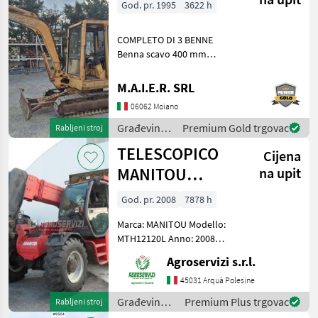
God. pr. 1995
3622 h
COMPLETO DI 3 BENNE
Benna scavo 400 mm
Benna scavo 800 mm
Benna liscia 1400 mm
M.A.I.E.R. SRL
Građevinski strojevi
06062 Moiano
Minibageri
Građevinski
Premium Gold trgovac
Rabljeni stroj
strojevi /
TELESCOPICO
Cijena
Case IH
MANITOU
na upit
MHT10120L
God. pr. 2008
7878 h
(ANNO 2008)
Marca: MANITOU Modello:
MTH12120L Anno: 2008
Accessori: BLOCCO
Agroservizi s.r.l.
ATTREZZI, DOPPIO SFILO
Portata max: 12 TON
45031 Arquà Polesine
Altezza max di
Građevinski
Premium Plus trgovac
Rabljeni stroj
sollevamento: 9.6 MT
strojevi /