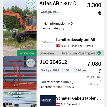
Atlas AB 1302 D
Motore: MERCEDES BENZ 1
3.300
Manitou
€
God. pr. 1979
== Mer informasjon (NO) ==
mascus_category:
excavators Please provide
reference number upon
Landbrukssalg.no AS
request: 9504 See
7080 H Trondheim – Tromsø
en.landbrukssalg.no/9504
for more images Specificati
Građevinski
Premium Plus trgovac
Rabljeni stroj
strojevi /
JLG 2646E2
7.080
Atlas
€
God. pr. 1999
1406 h
1170 cm
sa 20% PDV-
a
Bauart: Arbeitsbühnen /
5.900 € neto
Scherenarbeitsbühne,
Tragkraft: 340kg, Hubhöhe:
7920mm, Batterie: Trojan
Schauer Gabelstapler GmbH
PzS 6V 225Ah Zustand: 60 -
8424 Gabersdorf
80%, Bereifung vorne: