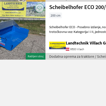
Scheibelhofer ECO 200/
200 cm
Scheibelhofer ECO - Posebno izdanje, nosivost 1700 kg pri 25 km/h,
trotočkovna vez: Kategorija I i II, jednostruki hidraulički cilindar,
hidraulički vodovi s kuglast
Landtechnik Villach
9500 Villach
Dodatna oprema za traktore / Sche
Rabljeni stroj