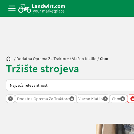
/
Dodatna Oprema Za Traktore
/
Vlačno Klatilo
/
Cbm
Tržište strojeva
Tako se sortira na Landwirt.com
x
x
x
x
x
Dodatna Oprema Za Traktore
Vlacno Klatilo
Cbm