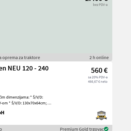
bez PDV-a
a oprema za traktore
2 h online
en NEU 120 - 240
560 €
sa 20% PDV-a
466,67 € neto
imenzijama: * Š/V/D:
V-om * Š/V/D: 130x70x64cm; 0,
bH
o
Premium Gold trgovac