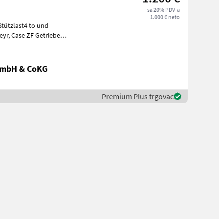
sa 20% PDV-a
1.000 € neto
ilo
GmbH & CoKG
Premium Plus trgovac