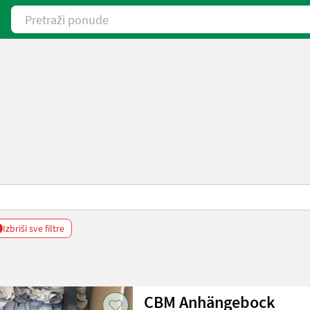
Pretraži ponude
Izbriši sve filtre
CBM Anhängebock