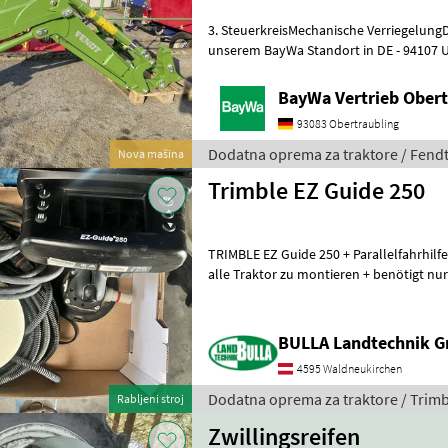
3. SteuerkreisMechanische Verriegelung
unserem BayWa Standort in DE - 94107 U
Ihnen Herr Anetseder Tel. 0151/1610480
BayWa Vertrieb Obert
93083 Obertraubling
Dodatna oprema za traktore / Fend
Nova mašina
Trimble EZ Guide 250
TRIMBLE EZ Guide 250 + Parallelfahrhilfe
alle Traktor zu montieren + benötigt nu
Dodatna oprema za traktore GPS
BULLA Landtechnik 
4595 Waldneukirchen
Dodatna oprema za traktore / Trimb
Rabljeni stroj
Zwillingsreifen