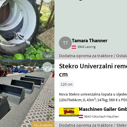
Tamara Thanner
8940 Lassing
Dodatna oprema za traktore / Ostal
Oglas
Stekro Univerzalni rem
cm
120 cm
Nova Stekro univerzalna lopata u sljedećim d
120x70x64cm; 0, 43m³; 147kg; 560 € s PD
46m³; 159kg; 590 € s PDV-om * Š/
Maschinen Gailer Gm
9640 Kötschach-Mauthen
Dodatna oprema za traktore / Stekr
Nova mašina