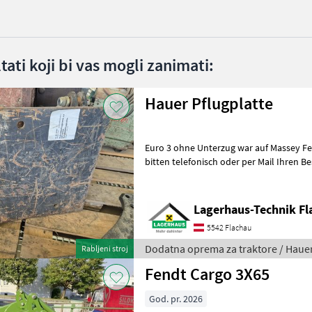
ltati koji bi vas mogli zanimati:
Hauer Pflugplatte
Euro 3 ohne Unterzug war auf Massey Ferg
bitten telefonisch oder per Mail Ihren B
ausreichend Zeit für die Beratung
Lagerhaus-Technik Fl
5542 Flachau
Dodatna oprema za traktore / Haue
Rabljeni stroj
Fendt Cargo 3X65
God. pr. 2026