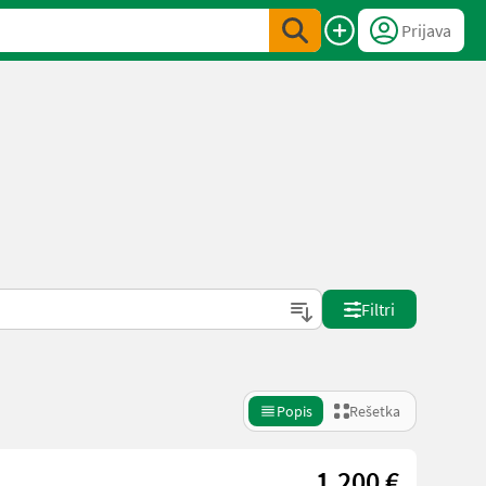
Prijava
Filtri
Popis
Rešetka
1.200 €