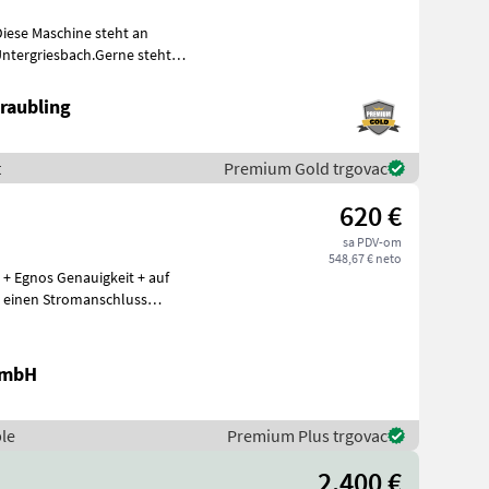
Diese Maschine steht an
ntergriesbach.Gerne steht
4
raubling
t
Premium Gold trgovac
620 €
sa PDV-om
548,67 € neto
 + Egnos Genauigkeit + auf
r einen Stromanschluss
GmbH
le
Premium Plus trgovac
2.400 €