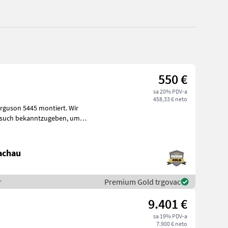
550 €
sa 20% PDV-a
458,33 € neto
uson 5445 montiert. Wir
esuch bekanntzugeben, um
achau
r
Premium Gold trgovac
9.401 €
sa 19% PDV-a
7.900 € neto