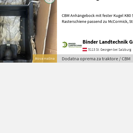
CBM Anhängebock mit fester Kugel K80 Stützlast4 to und
Rasterschiene passend zu McCormick, Steyr, Case ZF Getriebe
Dodatna oprema za traktore Vlačno klat
Binder Landtechnik 
5113 St. Georgen bei Salzburg
Dodatna oprema za traktore / CBM
Nova mašina