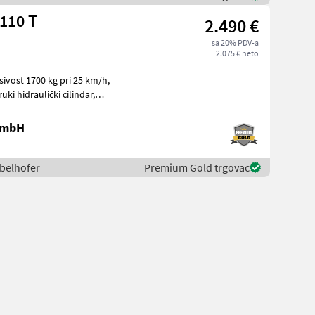
110 T
2.490 €
sa 20% PDV-a
2.075 € neto
 GmbH
ibelhofer
Premium Gold trgovac