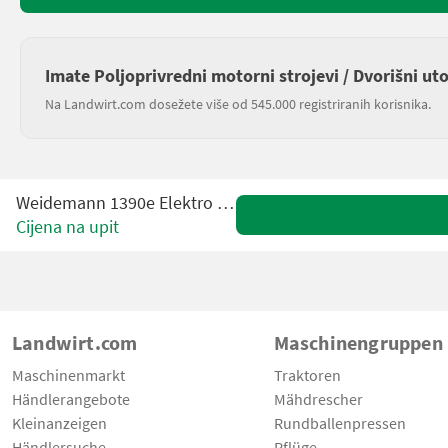
Imate Poljoprivredni motorni strojevi / Dvorišni ut
Na Landwirt.com dosežete više od 545.000 registriranih korisnika.
Weidemann 1390e Elektro Hoflader
Cijena na upit
Landwirt.com
Maschinengruppen
Maschinenmarkt
Traktoren
Händlerangebote
Mähdrescher
Kleinanzeigen
Rundballenpressen
Händlersuche
Pflüge