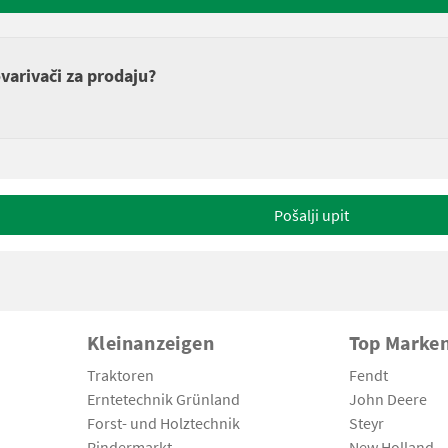
ovarivači za prodaju?
Pošalji upit
Kleinanzeigen
Top Marke
Traktoren
Fendt
Erntetechnik Grünland
John Deere
Forst- und Holztechnik
Steyr
Rindermarkt
New Holland