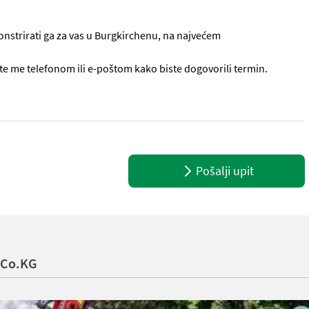
onstrirati ga za vas u Burgkirchenu, na najvećem
e me telefonom ili e-poštom kako biste dogovorili termin.
ti punjenja - Sustav upravljanja baterijom za optimizirano vrijeme 
Pošalji upit
 Co.KG