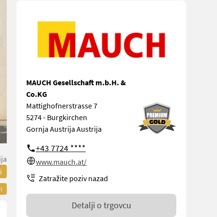
MAUCH Gesellschaft m.b.H. &
Co.KG
Mattighofnerstrasse 7
5274 - Burgkirchen
Gornja Austrija Austrija
+43 7724 ****
ija
www.mauch.at/
i
Zatražite poziv nazad
i
Detalji o trgovcu