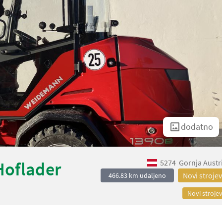
dodatno
5274
Gornja Austr
Hoflader
Novi strojev
466.83 km udaljeno
Novi strojev