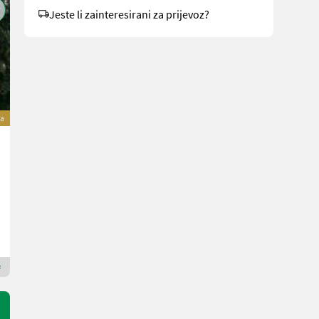
Jeste li zainteresirani za prijevoz?
a
Weidemann 3090T Teleskopradlader NEUHEIT
Cijena na upit
75 KS/55 kW
God. pr. 2026
MAUCH Gesellschaft m.b.H. & Co.KG
5274 Gornja Austrija
Premium Gold trgovac