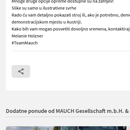
Mnoge druge opcije opreme dostupne su na zahtjev!
Slike su samo u ilustrativne svrhe
Rado ću vam detaljno pokazati stroj ili, ako je potrebno, dem
demonstracijskom mjestu u Austriji.
Kako bih vam mogao posvetiti dovoljno vremena, kontaktirajt
Melanie Holzner
#TeamMauch
Weidemann 1390e - Litij-ionska baterija - Različite mogućnos
Dodatne ponude od MAUCH Gesellschaft m.b.H. &