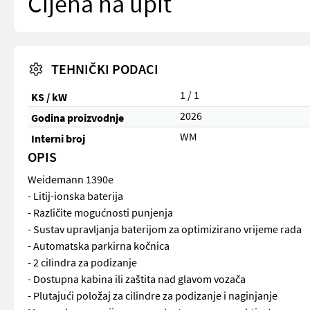
Cijena na upit
TEHNIČKI PODACI
1 / 1
KS / kW
2026
Godina proizvodnje
WM
Interni broj
OPIS
Weidemann 1390e
- Litij-ionska baterija
- Različite mogućnosti punjenja
- Sustav upravljanja baterijom za optimizirano vrijeme rada
- Automatska parkirna kočnica
- 2 cilindra za podizanje
- Dostupna kabina ili zaštita nad glavom vozača
- Plutajući položaj za cilindre za podizanje i naginjanje