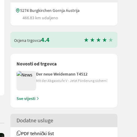
5274 Burgkirchen Gornja Austrija
466.83 km udaljeno
4.4
Ocjena trgovca
rada - Automatska parkirna kočnica - 2 cilindra za podizanje - Dost
Novosti od trgovca
Der neue Weidemann T4512
Mit der Abgasstufe V - Jetzt Förderung sichern!
Sve vijesti
Dodatne usluge
PDF tehnički list