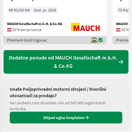
68 KS/50 kW
God. pr. 2026
75 KS/5
MAUCH Gesellschaft m.b.H. & Co.KG
MAUCH Ges
5274 Gornja Austrija
5274 Go
Premium Gold trgovac
Premium 
Dodatne ponude od MAUCH Gesellschaft m.b.H.
& Co.KG
Imate Poljoprivredni motorni strojevi / Dvorišni
utovarivači za prodaju?
Na Landwirt.com dosežete više od 545.000 registriranih
korisnika.
Objavi oglas besplatno