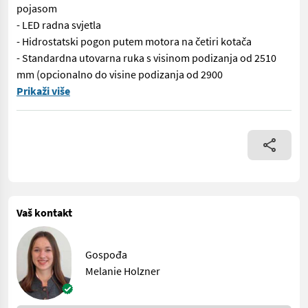
pojasom
- LED radna svjetla
- Hidrostatski pogon putem motora na četiri kotača
- Standardna utovarna ruka s visinom podizanja od 2510
mm (opcionalno do visine podizanja od 2900
Weidemann 1260LP Novi stroj s vrhunskom standardnom opremom: -
Prikaži više
Vaš kontakt
Gospođa
Melanie Holzner