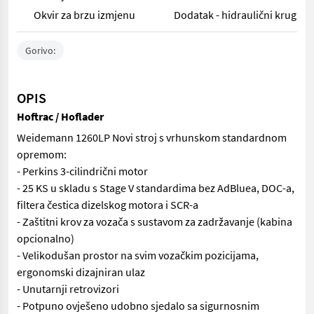
Okvir za brzu izmjenu
Dodatak - hidraulični krug
Gorivo:
OPIS
Hoftrac / Hoflader
Weidemann 1260LP Novi stroj s vrhunskom standardnom
opremom:
- Perkins 3-cilindrični motor
- 25 KS u skladu s Stage V standardima bez AdBluea, DOC-a,
filtera čestica dizelskog motora i SCR-a
- Zaštitni krov za vozača s sustavom za zadržavanje (kabina
opcionalno)
- Velikodušan prostor na svim vozačkim pozicijama,
ergonomski dizajniran ulaz
- Unutarnji retrovizori
- Potpuno ovješeno udobno sjedalo sa sigurnosnim