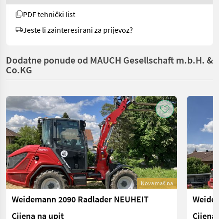
PDF tehnički list
Jeste li zainteresirani za prijevoz?
Dodatne ponude od MAUCH Gesellschaft m.b.H. &
Co.KG
Nova mašina
Weidemann 2090 Radlader NEUHEIT
Cijena na upit
Cijena 