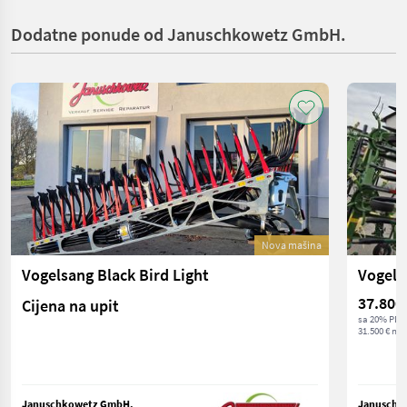
Dodatne ponude od Januschkowetz GmbH.
Nova mašina
Vogelsang Black Bird Light
Vogels
37.800
Cijena na upit
sa 20% PDV
31.500 € net
Januschkowetz GmbH.
Januschk