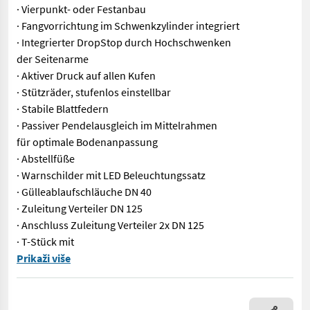
· Vierpunkt- oder Festanbau
· Fangvorrichtung im Schwenkzylinder integriert
· Integrierter DropStop durch Hochschwenken
der Seitenarme
· Aktiver Druck auf allen Kufen
· Stützräder, stufenlos einstellbar
· Stabile Blattfedern
· Passiver Pendelausgleich im Mittelrahmen
für optimale Bodenanpassung
· Abstellfüße
· Warnschilder mit LED Beleuchtungssatz
· Gülleablaufschläuche DN 40
· Zuleitung Verteiler DN 125
· Anschluss Zuleitung Verteiler 2x DN 125
· T-Stück mit
BlackBird light 15 m mit 2 Exa-Cut ECM 30 15 m breit - Baujahr
Prikaži više