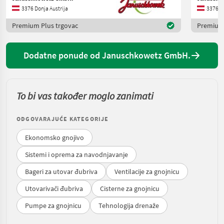
3376 Donja Austrija
3376 Do
Premium Plus trgovac
Premium 
Dodatne ponude od Januschkowetz GmbH.
To bi vas također moglo zanimati
ODGOVARAJUĆE KATEGORIJE
Ekonomsko gnojivo
Sistemi i oprema za navodnjavanje
Bageri za utovar đubriva
Ventilacije za gnojnicu
Utovarivači đubriva
Cisterne za gnojnicu
Pumpe za gnojnicu
Tehnologija drenaže