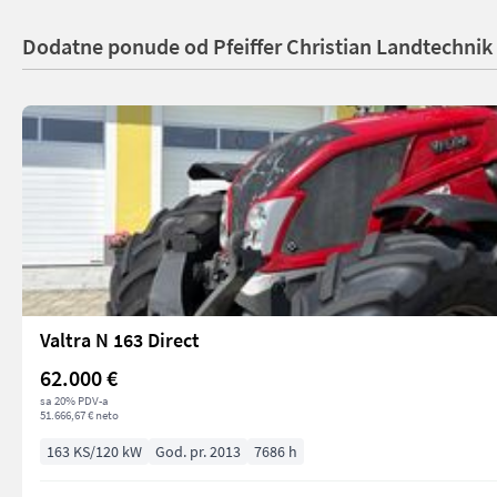
Dodatne ponude od Pfeiffer Christian Landtechnik
Valtra N 163 Direct
62.000 €
sa 20% PDV-a
51.666,67 € neto
163 KS/120 kW
God. pr. 2013
7686 h