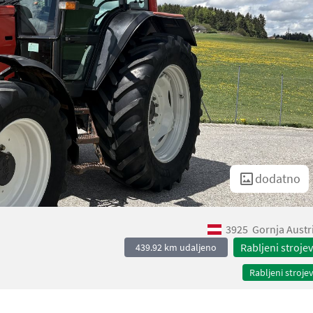
dodatno
3925
Gornja Austr
Rabljeni strojev
439.92 km udaljeno
Rabljeni strojev