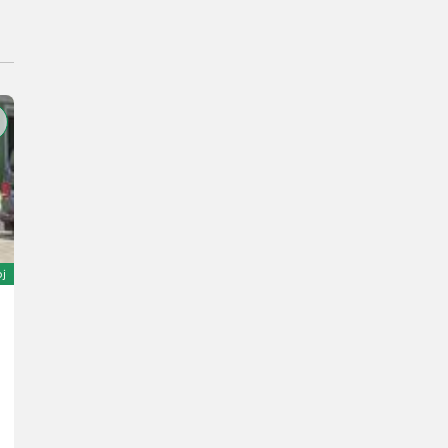
oj
Valtra G125 ECO ACTIVE
60.000 €
sa 20% PDV-a
50.000 € neto
125 KS/92 kW
God. pr. 2021
4475 h