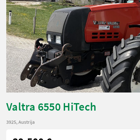
Valtra 6550 HiTech
3925, Austrija