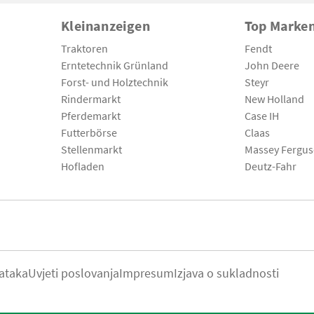
Kleinanzeigen
Top Marke
Traktoren
Fendt
Erntetechnik Grünland
John Deere
Forst- und Holztechnik
Steyr
Rindermarkt
New Holland
Pferdemarkt
Case IH
Futterbörse
Claas
Stellenmarkt
Massey Fergu
Hofladen
Deutz-Fahr
ataka
Uvjeti poslovanja
Impresum
Izjava o sukladnosti