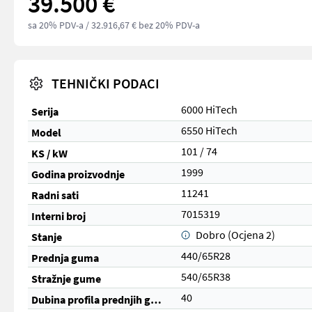
39.500 €
sa 20% PDV-a
/ 32.916,67 € bez 20% PDV-a
TEHNIČKI PODACI
6000 HiTech
Serija
6550 HiTech
Model
101 / 74
KS / kW
1999
Godina proizvodnje
11241
Radni sati
7015319
Interni broj
Dobro (Ocjena 2)
Stanje
440/65R28
Prednja guma
540/65R38
Stražnje gume
40
Dubina profila prednjih guma (%)