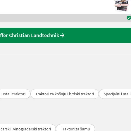
fer Christian Landtechnik
Ostali traktori
Traktori za košnju i brdski traktori
Specijalni i mali
ćarski i vinogradarski traktori
Traktori za šumu