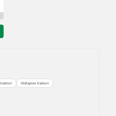
Pfeiffer Christian Landtechnik
3925 Gornja Austrija
Premium Plus trgovac
 traktori
Oldtajmer traktori