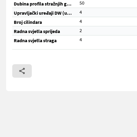
50
Dubina profila stražnjih guma (%)
4
Upravljački uređaji DW (ukupno)
4
Broj cilindara
2
Radna svjetla sprijeda
4
Radna svjetla straga