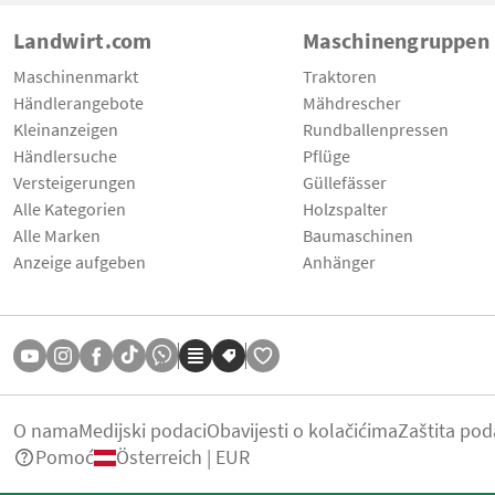
Landwirt.com
Maschinengruppen
Maschinenmarkt
Traktoren
Händlerangebote
Mähdrescher
Kleinanzeigen
Rundballenpressen
Händlersuche
Pflüge
Versteigerungen
Güllefässer
Alle Kategorien
Holzspalter
Alle Marken
Baumaschinen
Anzeige aufgeben
Anhänger
O nama
Medijski podaci
Obavijesti o kolačićima
Zaštita pod
Pomoć
Österreich | EUR