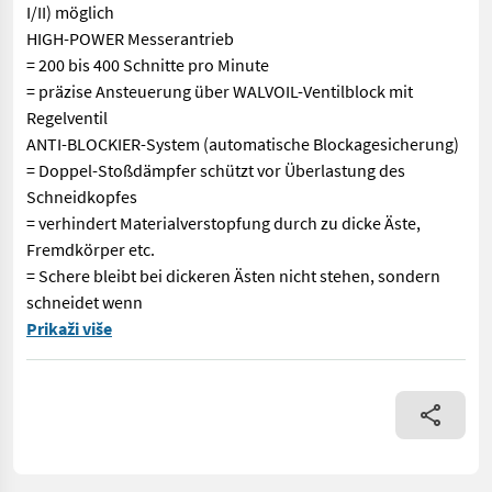
I/II) möglich
HIGH-POWER Messerantrieb
= 200 bis 400 Schnitte pro Minute
= präzise Ansteuerung über WALVOIL-Ventilblock mit
Regelventil
ANTI-BLOCKIER-System (automatische Blockagesicherung)
= Doppel-Stoßdämpfer schützt vor Überlastung des
Schneidkopfes
= verhindert Materialverstopfung durch zu dicke Äste,
Fremdkörper etc.
= Schere bleibt bei dickeren Ästen nicht stehen, sondern
schneidet wenn
VOGT Profitechnik aus Schmallenberg – Ihr führender Anbieter
Prikaži više