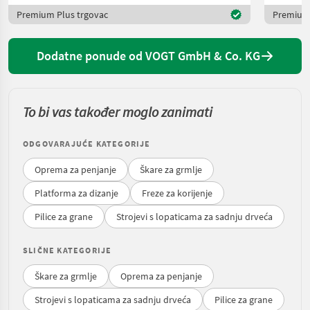
Premium Plus trgovac
Premium 
Dodatne ponude od VOGT GmbH & Co. KG
To bi vas također moglo zanimati
ODGOVARAJUĆE KATEGORIJE
Oprema za penjanje
Škare za grmlje
Platforma za dizanje
Freze za korijenje
Pilice za grane
Strojevi s lopaticama za sadnju drveća
SLIČNE KATEGORIJE
Škare za grmlje
Oprema za penjanje
Strojevi s lopaticama za sadnju drveća
Pilice za grane