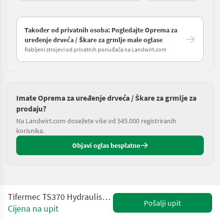
Također od privatnih osoba: Pogledajte Oprema za
uređenje drveća / Škare za grmlje male oglase
Rabljeni strojevi od privatnih ponuđača na Landwirt.com
Imate Oprema za uređenje drveća / Škare za grmlje za
prodaju?
Na Landwirt.com dosežete više od 545.000 registriranih
korisnika.
Objavi oglas besplatno
Tifermec TS370 Hydraulische Heckenschere /Heckenschneider
Pošalji upit
Cijena na upit