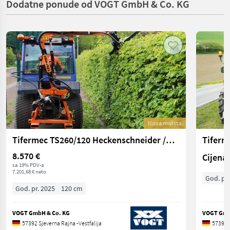
Dodatne ponude od VOGT GmbH & Co. KG
Nova mašina
Tifermec TS260/120 Heckenschneider /Heckenschere
8.570 €
Cijena 
sa 19% PDV-a
7.201,68 € neto
God. pr.
God. pr. 2025
120 cm
VOGT GmbH & Co. KG
VOGT Gmb
57392 Sjeverna Rajna -Vestfalija
57392 S