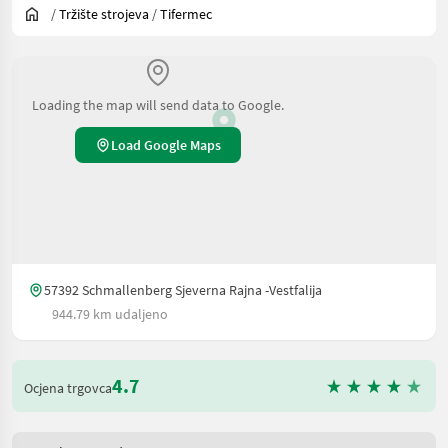
/
Tržište strojeva
/
Tifermec
Loading the map will send data to Google.
Load Google Maps
57392 Schmallenberg Sjeverna Rajna -Vestfalija
944.79 km udaljeno
4.7
Ocjena trgovca