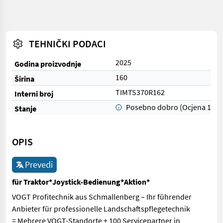
TEHNIČKI PODACI
2025
Godina proizvodnje
160
Širina
TIMTS370R162
Interni broj
Posebno dobro (Ocjena 1)
Stanje
OPIS
Prevedi
für Traktor*Joystick-Bedienung*Aktion*
VOGT Profitechnik aus Schmallenberg – Ihr führender
Anbieter für professionelle Landschaftspflegetechnik
= Mehrere VOGT-Standorte + 100 Servicepartner in