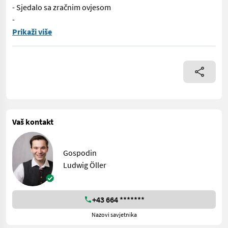
- Sjedalo sa zračnim ovjesom
-
Karakteristike: - Mammut prednji utovarivač (HLP 200) - 3 hidrau
Prikaži više
Vaš kontakt
Gospodin
Ludwig Öller
+43 664 *******
Nazovi savjetnika