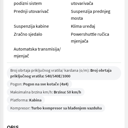
podizni sistem
utovarivača
Prednji utovarivač
Suspenzija prednjeg
mosta
Suspenzija kabine
Klima uređaj
Zračno sjedalo
Powershuttle ručica
mjenjača
Automatska transmisija/
mjenjač
Broj obrtaja priključnog vratila/ kardana (o/m):
Broj obrtaja
priključnog vratila: 540/540E/1000
Pogon:
Pogon na sve kotače (4x4)
Maksimalna brzina km/h:
Brzina: 50 km/h
Platforma:
Kabina
Kompresor:
Turbo kompresor sa hlađenjem vazduha
OPIS