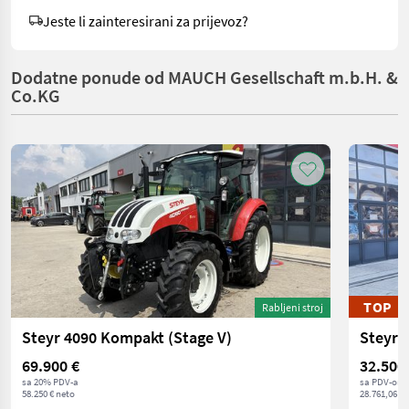
Jeste li zainteresirani za prijevoz?
Dodatne ponude od MAUCH Gesellschaft m.b.H. &
Co.KG
TOP
Rabljeni stroj
Steyr 4090 Kompakt (Stage V)
Steyr 
69.900 €
32.500
sa 20% PDV-a
sa PDV-om
58.250 € neto
28.761,06 € 