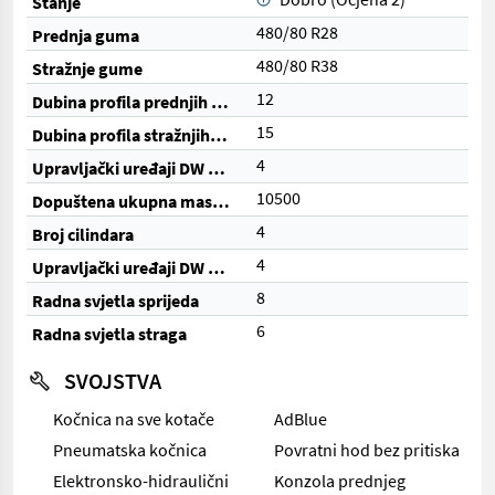
Stanje
480/80 R28
Prednja guma
480/80 R38
Stražnje gume
12
Dubina profila prednjih guma (%)
15
Dubina profila stražnjih guma (%)
4
Upravljački uređaji DW (ukupno)
10500
Dopuštena ukupna masa (kg)
4
Broj cilindara
4
Upravljački uređaji DW (električni)
8
Radna svjetla sprijeda
6
Radna svjetla straga
SVOJSTVA
Kočnica na sve kotače
AdBlue
Pneumatska kočnica
Povratni hod bez pritiska
Elektronsko-hidraulični
Konzola prednjeg