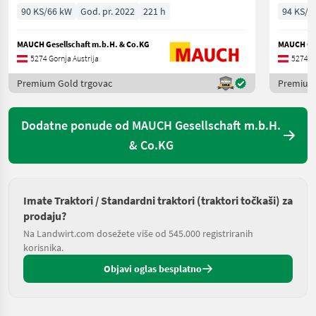
90 KS/66 kW
God. pr. 2022
221 h
94 KS/6
MAUCH Gesellschaft m.b.H. & Co.KG
MAUCH Ges
5274 Gornja Austrija
5274 Go
Premium Gold trgovac
Premium 
Dodatne ponude od MAUCH Gesellschaft m.b.H.
& Co.KG
Imate Traktori / Standardni traktori (traktori točkaši) za
prodaju?
Na Landwirt.com dosežete više od 545.000 registriranih
korisnika.
Objavi oglas besplatno