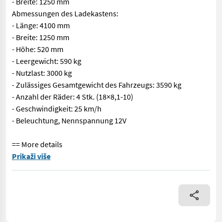
- Breite: 1250 mm
Abmessungen des Ladekastens:
- Länge: 4100 mm
- Breite: 1250 mm
- Höhe: 520 mm
- Leergewicht: 590 kg
- Nutzlast: 3000 kg
- Zulässiges Gesamtgewicht des Fahrzeugs: 3590 kg
- Anzahl der Räder: 4 Stk. (18×8,1-10)
- Geschwindigkeit: 25 km/h
- Beleuchtung, Nennspannung 12V
== More details
== Weitere Informationen (DE) == Wodziński Transportplattform 
Prikaži više