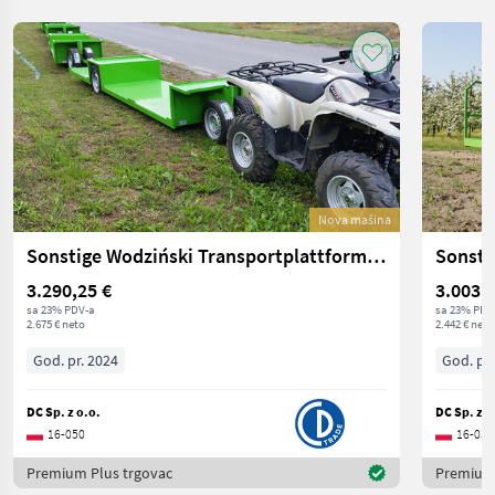
Nova mašina
Sonstige Wodziński Transportplattform / Orchard platforms
3.290,25 €
3.003,6
sa 23% PDV-a
sa 23% PDV
2.675 € neto
2.442 € neto
God. pr. 2024
God. pr.
DC Sp. z o.o.
DC Sp. z o
16-050
16-050
Premium Plus trgovac
Premium 