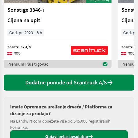
Sonstige 3346-i
Sonsti
Cijena na upit
Cijena 
God. pr. 2023
8 h
God. pr.
Scantruck A/S
Scantruck
7800
7800
Premium Plus trgovac
Premium 
Dodatne ponude od Scantruck A/S
Imate Oprema za uređenje drveća / Platforma za
dizanje za prodaju?
Na Landwirt.com dosežete više od 545.000 registriranih
korisnika.
Objavi oglas besplatno