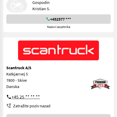
Gospodin
Kristian S.
+452577 ***
Nazovi savjetnika
Scantruck A/S
Katkjærvej 5
7800 - Skive
Danska
+45 25 ** ** **
Zatražite poziv nazad