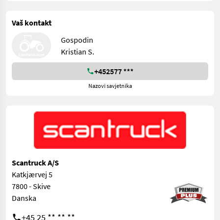
Vaš kontakt
Gospodin
Kristian S.
+452577 ***
Nazovi savjetnika
Scantruck A/S
Katkjærvej 5
7800 - Skive
Danska
+45 25 ** ** **