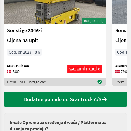
Rabljeni stroj
Sonstige 3346-i
Sonsti
Cijena na upit
Cijena 
God. pr. 2023
8 h
God. pr.
Scantruck A/S
Scantruck
7800
7800
Premium Plus trgovac
Premium 
Dodatne ponude od Scantruck A/S
Imate Oprema za uređenje drveća / Platforma za
dizanje za prodaju?