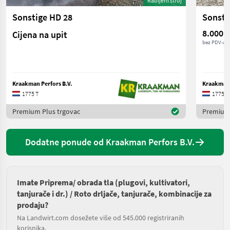
Rabljeni stroj
Sonstige HD 28
Sonsti
8.000 €
Cijena na upit
bez PDV-a
Kraakman Perfors B.V.
Kraakman 
1775 T
1775 T
Premium Plus trgovac
Premium 
Dodatne ponude od Kraakman Perfors B.V.
Imate Priprema/ obrada tla (plugovi, kultivatori,
tanjurače i dr.) / Roto drljače, tanjurače, kombinacije za
prodaju?
Na Landwirt.com dosežete više od 545.000 registriranih
korisnika.