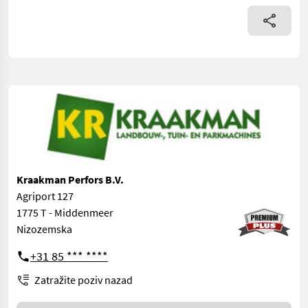
Kraakman Perfors B.V.
Agriport 127
1775 T - Middenmeer
Nizozemska
+31 85 *** ****
Zatražite poziv nazad