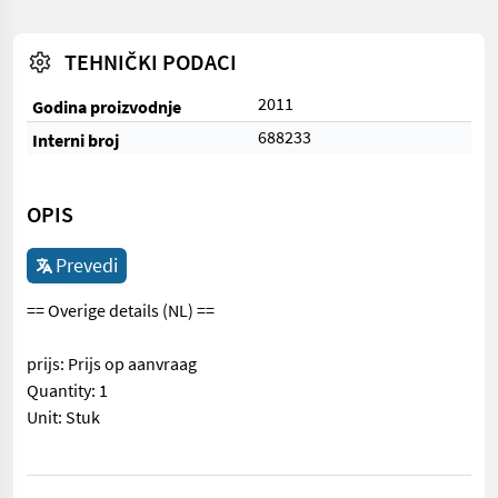
TEHNIČKI PODACI
2011
Godina proizvodnje
688233
Interni broj
OPIS
Prevedi
== Overige details (NL) ==
prijs: Prijs op aanvraag
Quantity: 1
Unit: Stuk
== Overige details (NL) == prijs: Prijs op aanvraag Quantity: 1 Un