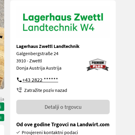
Lagerhaus Zwettl Landtechnik
Galgenbergstraße 24
3910 - Zwettl
Donja Austrija Austrija
+43 2822 ******
Zatražite poziv nazad
ija
Detalji o trgovcu
i
i
Od ove godine Trgovci na Landwirt.com
Provjereni kontaktni podaci