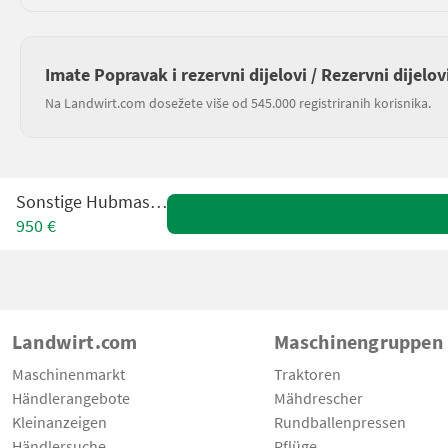
Imate Popravak i rezervni dijelovi / Rezervni dijelov
Na Landwirt.com dosežete više od 545.000 registriranih korisnika.
Sonstige Hubmast 2 m
950 €
Landwirt.com
Maschinengruppen
Maschinenmarkt
Traktoren
Händlerangebote
Mähdrescher
Kleinanzeigen
Rundballenpressen
Händlersuche
Pflüge