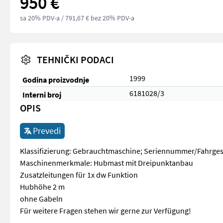
950 €
sa 20% PDV-a
/ 791,67 € bez 20% PDV-a
TEHNIČKI PODACI
1999
Godina proizvodnje
6181028/3
Interni broj
OPIS
Prevedi
Klassifizierung: Gebrauchtmaschine; Seriennummer/Fahrgeste
Maschinenmerkmale: Hubmast mit Dreipunktanbau
Zusatzleitungen für 1x dw Funktion
Hubhöhe 2 m
ohne Gabeln
Für weitere Fragen stehen wir gerne zur Verfügung!
Klassifizierung: Gebrauchtmaschine; Seriennummer/Fahrgest