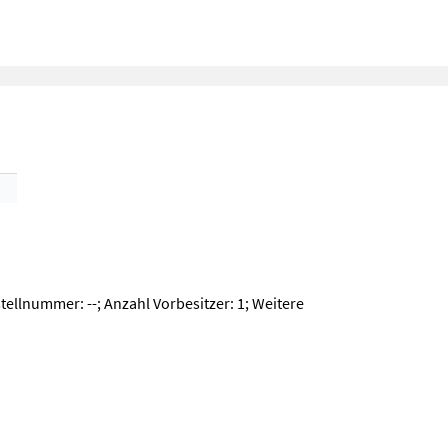
llnummer: --; Anzahl Vorbesitzer: 1; Weitere
ellnummer: --; Anzahl Vorbesitzer: 1; Weitere Maschinenmerkmale