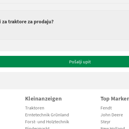
i za traktore za prodaju?
Pošalji upit
Kleinanzeigen
Top Marke
Traktoren
Fendt
Erntetechnik Grünland
John Deere
Forst- und Holztechnik
Steyr
Rindermarkt
New Holland