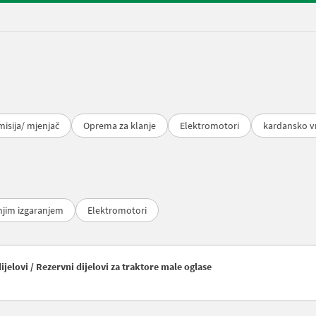
isija/ mjenjač
Oprema za klanje
Elektromotori
kardansko vr
njim izgaranjem
Elektromotori
jelovi / Rezervni dijelovi za traktore male oglase