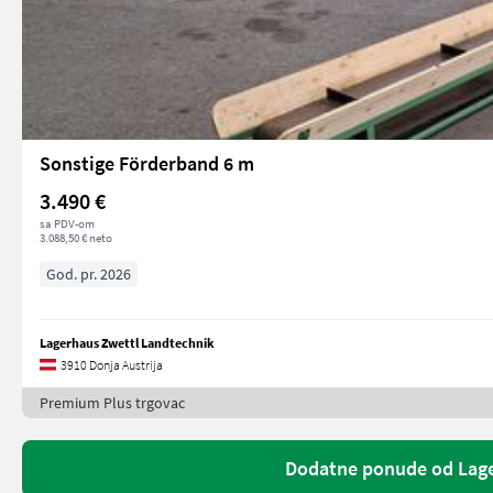
Sonstige Förderband 6 m
3.490 €
sa PDV-om
3.088,50 € neto
God. pr. 2026
Lagerhaus Zwettl Landtechnik
3910 Donja Austrija
Premium Plus trgovac
Dodatne ponude od Lage