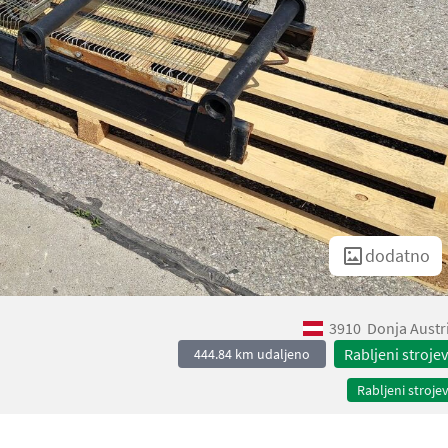
dodatno
3910
Donja Austr
Rabljeni strojev
444.84 km udaljeno
Rabljeni strojev