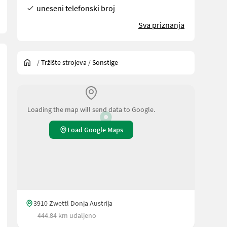
uneseni telefonski broj
Sva priznanja
/
Tržište strojeva
/
Sonstige
Loading the map will send data to Google.
Load Google Maps
3910 Zwettl Donja Austrija
444.84 km udaljeno
: Hubmast mit Dreipunktanbau Zusatzleitungen für 1x dw Funktion