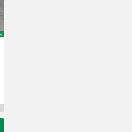
oj
Sonstige Gruse VL20 E
6.850 €
sa PDV-om
6.061,95 € neto
God. pr. 1995
Lagerhaus Zwettl Landtechnik
3910 Donja Austrija
Premium Plus trgovac