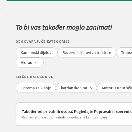
To bi vas također moglo zanimati
ODGOVARAJUĆE KATEGORIJE
Kamionski dijelovi
Rezervni dijelovi za traktore
Transm
Hidraulika
SLIČNE KATEGORIJE
Oprema za klanje
kardansko vratilo
Motori s unutraš
Također od privatnih osoba: Pogledajte Popravak i rezervni di
Rabljeni strojevi od privatnih ponuđača na Landwirt.com