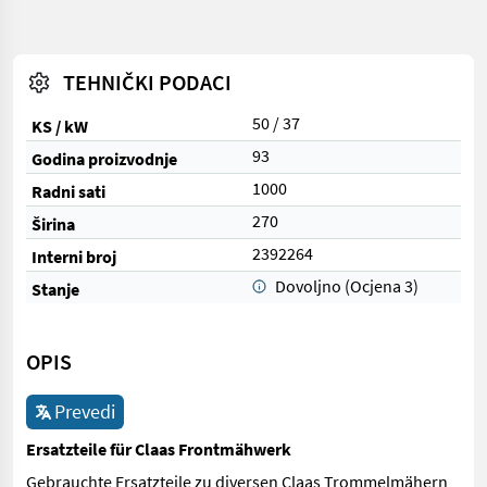
TEHNIČKI PODACI
50 / 37
KS / kW
93
Godina proizvodnje
1000
Radni sati
270
Širina
2392264
Interni broj
Dovoljno (Ocjena 3)
Stanje
OPIS
Prevedi
Ersatzteile für Claas Frontmähwerk
Gebrauchte Ersatzteile zu diversen Claas Trommelmähern