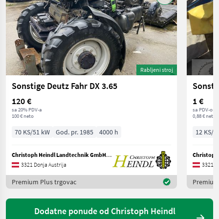
Rabljeni stroj
Sonstige Deutz Fahr DX 3.65
Sonsti
120 €
1 €
sa 20% PDV-a
sa PDV-om
100 € neto
0,88 € neto
70 KS/51 kW
God. pr. 1985
4000 h
12 KS/9
Christoph Heindl Landtechnik GmbH, Stephanshart
3321 Donja Austrija
3321 Do
Premium Plus trgovac
Premium 
Dodatne ponude od Christoph Heindl