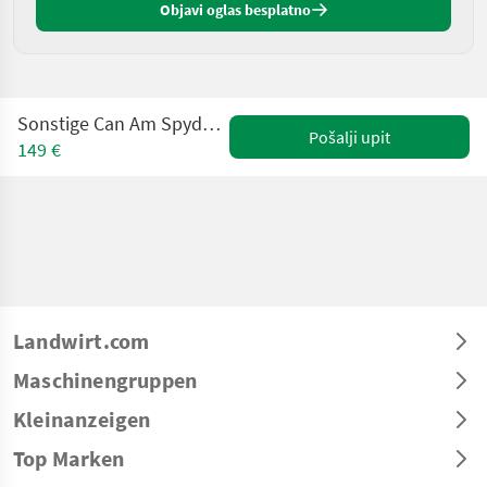
Objavi oglas besplatno
Sonstige Can Am Spyder Ryker # MIETEN # Verleih #
Pošalji upit
149 €
Landwirt.com
Maschinengruppen
Kleinanzeigen
Top Marken