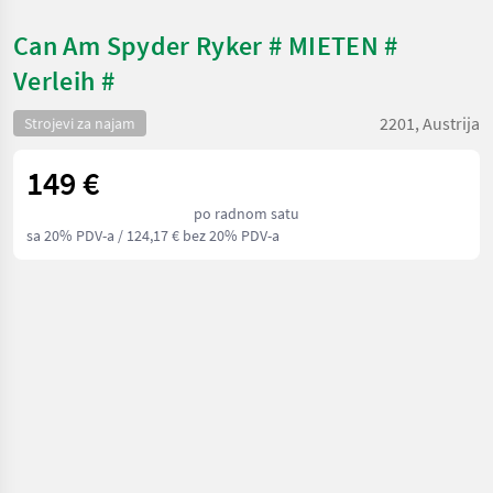
Can Am Spyder Ryker # MIETEN #
Verleih #
2201, Austrija
Strojevi za najam
149 €
po radnom satu
sa 20% PDV-a
/ 124,17 € bez 20% PDV-a