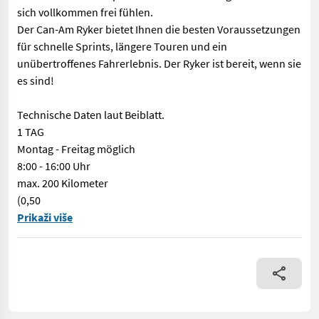
sich vollkommen frei fühlen.
Der Can-Am Ryker bietet Ihnen die besten Voraussetzungen
für schnelle Sprints, längere Touren und ein
unübertroffenes Fahrerlebnis. Der Ryker ist bereit, wenn sie
es sind!
Technische Daten laut Beiblatt.
1 TAG
Montag - Freitag möglich
8:00 - 16:00 Uhr
max. 200 Kilometer
(0,50
Can Am Ryker Relly Can-Am Ryker Relly mit dem 900er Rotax Moto
Prikaži više