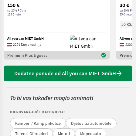
150 €
30 €
sa 20% PDV-a
sa 20% PDV
125 € neto
25 € neto
50 KS/3
All you can MIET GmbH
All you c
2201 Donja Austrija
2201 Do
Premium Plus trgovac
Premium 
Dodatne ponude od All you can MIET GmbH
To bi vas također moglo zanimati
ODGOVARAJUĆE KATEGORIJE
Kamperi / Kamp prikolice
Dijelovi za automobile
Terenci-Offroaderi
Motori
Mopedauto