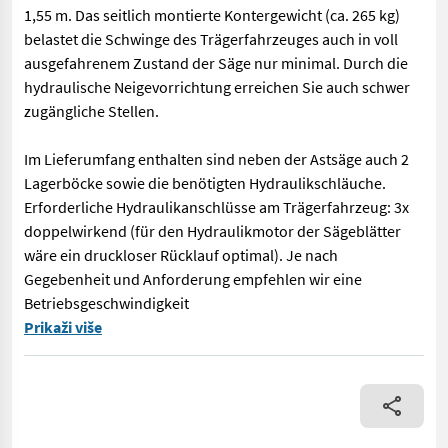
1,55 m. Das seitlich montierte Kontergewicht (ca. 265 kg)
belastet die Schwinge des Trägerfahrzeuges auch in voll
ausgefahrenem Zustand der Säge nur minimal. Durch die
hydraulische Neigevorrichtung erreichen Sie auch schwer
zugängliche Stellen.
Im Lieferumfang enthalten sind neben der Astsäge auch 2
Lagerböcke sowie die benötigten Hydraulikschläuche.
Erforderliche Hydraulikanschlüsse am Trägerfahrzeug: 3x
doppelwirkend (für den Hydraulikmotor der Sägeblätter
wäre ein druckloser Rücklauf optimal). Je nach
Gegebenheit und Anforderung empfehlen wir eine
Betriebsgeschwindigkeit
Mit der Astsäge Jansen AS-600 durchtrennen Sie in Sekunden pr
Prikaži više