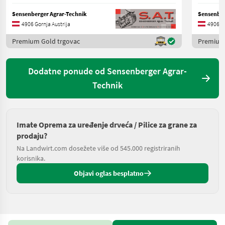
Sensenberger Agrar-Technik
Sensenber
4906 Gornja Austrija
4906 Go
Premium Gold trgovac
Premium 
Dodatne ponude od Sensenberger Agrar-
Technik
Imate Oprema za uređenje drveća / Pilice za grane za
prodaju?
Na Landwirt.com dosežete više od 545.000 registriranih
korisnika.
Objavi oglas besplatno