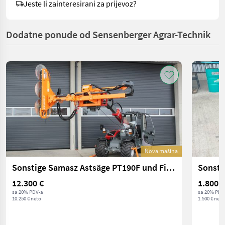
Jeste li zainteresirani za prijevoz?
Dodatne ponude od Sensenberger Agrar-Technik
Nova mašina
Sonstige Samasz Astsäge PT190F und Fisher Adapter
Sonsti
12.300 €
1.800 €
sa 20% PDV-a
sa 20% PDV
10.250 € neto
1.500 € neto