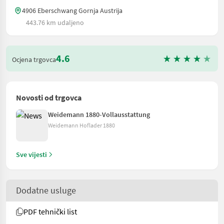
4906 Eberschwang Gornja Austrija
443.76 km udaljeno
4.6
Ocjena trgovca
Novosti od trgovca
Weidemann 1880-Vollausstattung
Weidemann Hoflader 1880
Sve vijesti
Dodatne usluge
PDF tehnički list