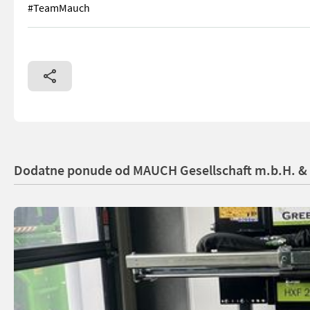
#TeamMauch
Pila za grane - 3 lista pile - Radna širina 105 cm - Promjer
Dodatne ponude od MAUCH Gesellschaft m.b.H. &