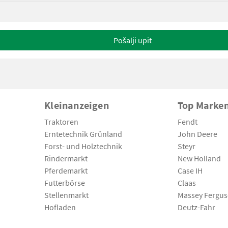
Pošalji upit
Kleinanzeigen
Top Marke
Traktoren
Fendt
Erntetechnik Grünland
John Deere
Forst- und Holztechnik
Steyr
Rindermarkt
New Holland
Pferdemarkt
Case IH
Futterbörse
Claas
Stellenmarkt
Massey Fergu
Hofladen
Deutz-Fahr