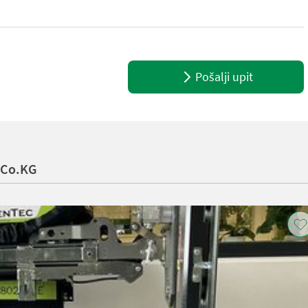
 grane cca. 6 cm - 40-50 l/min - 150-170 bara - Težina 40 kg Pila z
Pošalji upit
 Co.KG