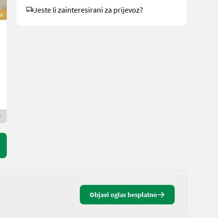
Jeste li zainteresirani za prijevoz?
a
Greentec LRS 2002 Astsäge
11.000 €
sa 20% PDV-a
9.166,67 € neto
MAUCH Gesellschaft m.b.H. & Co.KG
5274 Gornja Austrija
Premium Gold trgovac
Objavi oglas besplatno