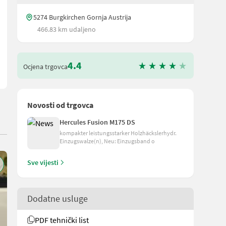
a grane BEZ produžne ruke i adaptera *Simboličke slike Kako bih va
5274 Burgkirchen Gornja Austrija
466.83 km udaljeno
4.4
Ocjena trgovca
Novosti od trgovca
Hercules Fusion M175 DS
kompakter leistungsstarker Holzhäckslerhydr.
Einzugswalze(n), Neu: Einzugsband o
Sve vijesti
Dodatne usluge
PDF tehnički list