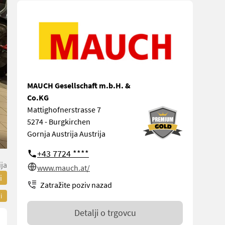
MAUCH Gesellschaft m.b.H. &
Co.KG
Mattighofnerstrasse 7
5274 - Burgkirchen
Gornja Austrija Austrija
+43 7724 ****
ija
www.mauch.at/
i
Zatražite poziv nazad
i
Detalji o trgovcu