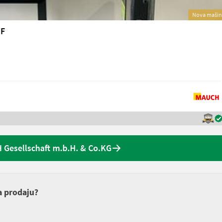
Nova mašin
UF
Gesellschaft m.b.H. & Co.KG
a prodaju?