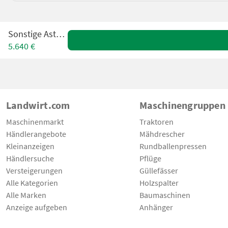
Sonstige Astsäge
5.640 €
Landwirt.com
Maschinengruppen
Maschinenmarkt
Traktoren
Händlerangebote
Mähdrescher
Kleinanzeigen
Rundballenpressen
Händlersuche
Pflüge
Versteigerungen
Güllefässer
Alle Kategorien
Holzspalter
Alle Marken
Baumaschinen
Anzeige aufgeben
Anhänger