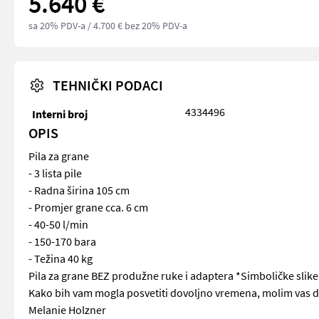
5.640 €
sa 20% PDV-a
/ 4.700 € bez 20% PDV-a
TEHNIČKI PODACI
4334496
Interni broj
OPIS
Pila za grane
- 3 lista pile
- Radna širina 105 cm
- Promjer grane cca. 6 cm
- 40-50 l/min
- 150-170 bara
- Težina 40 kg
Pila za grane BEZ produžne ruke i adaptera *Simboličke slike
Kako bih vam mogla posvetiti dovoljno vremena, molim vas d
Melanie Holzner