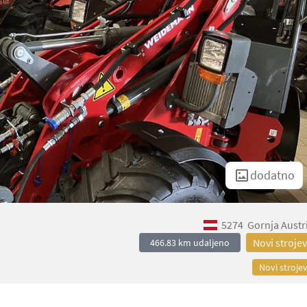
dodatno
5274
Gornja Austr
Novi strojev
466.83 km udaljeno
Novi strojev