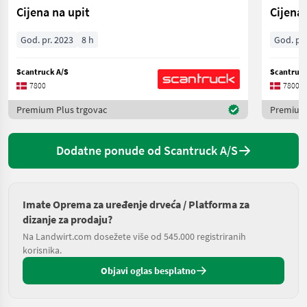
Cijena na upit
Cijena 
God. pr. 2023
8 h
God. pr.
Scantruck A/S
Scantruck
7800
7800
Premium Plus trgovac
Premium 
Dodatne ponude od Scantruck A/S
Imate Oprema za uređenje drveća / Platforma za
dizanje za prodaju?
Na Landwirt.com dosežete više od 545.000 registriranih
korisnika.
Objavi oglas besplatno