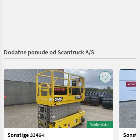
Dodatne ponude od Scantruck A/S
Rabljeni stroj
Sonstige 3346-i
Sonsti