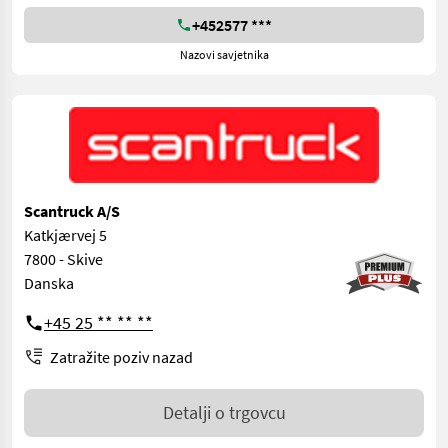
+452577 ***
Nazovi savjetnika
Scantruck A/S
Katkjærvej 5
7800 - Skive
Danska
+45 25 ** ** **
Zatražite poziv nazad
Detalji o trgovcu