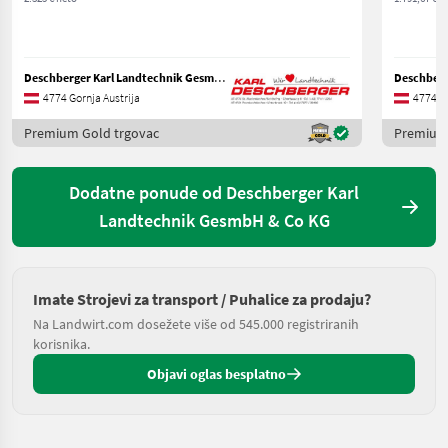
Deschberger Karl Landtechnik GesmbH & Co KG
4774 Gornja Austrija
4774 Go
Premium Gold trgovac
Premium 
Dodatne ponude od Deschberger Karl
Landtechnik GesmbH & Co KG
Imate Strojevi za transport / Puhalice za prodaju?
Na Landwirt.com dosežete više od 545.000 registriranih
korisnika.
Objavi oglas besplatno