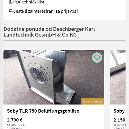
PDF tehnički list
Jeste li zainteresirani za prijevoz?
Dodatne ponude od Deschberger Karl
Landtechnik GesmbH & Co KG
Nova mašina
Soby TLR 750 Belüftungsgebläse
Soby T
2.790 €
2.150 €
sa 20% PDV-a
sa 20% PDV
2.325 € neto
1.791,67 € n