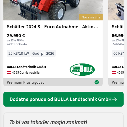
Nova mašina
Schäffer 2024 S - Euro Aufnahme - Aktionsmodell
Schäffe
29.990 €
66.990
sa 20% PDV-a
sa 20% PDV
24.991,67 € neto
55.825 € net
25 KS/18 kW
God. pr. 2026
66 KS/4
BULLA Landtechnik GmbH
BULLA La
4595 Gornja Austrija
4595 Go
Premium Plus trgovac
Premium 
Dodatne ponude od BULLA Landtechnik GmbH
To bi vas također moglo zanimati